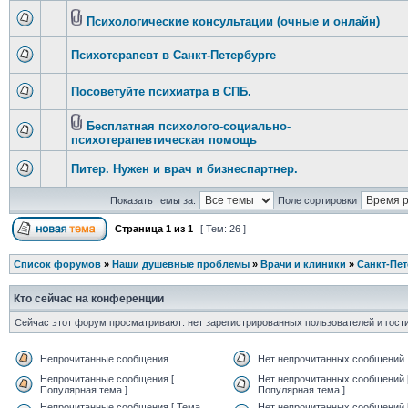
Психологические консультации (очные и онлайн)
Психотерапевт в Санкт-Петербурге
Посоветуйте психиатра в СПБ.
Бесплатная психолого-социально-
психотерапевтическая помощь
Питер. Нужен и врач и бизнеспартнер.
Показать темы за:
Поле сортировки
Страница
1
из
1
[ Тем: 26 ]
Список форумов
»
Наши душевные проблемы
»
Врачи и клиники
»
Санкт-Пет
Кто сейчас на конференции
Сейчас этот форум просматривают: нет зарегистрированных пользователей и гости
Непрочитанные сообщения
Нет непрочитанных сообщений
Непрочитанные сообщения [
Нет непрочитанных сообщений 
Популярная тема ]
Популярная тема ]
Непрочитанные сообщения [ Тема
Нет непрочитанных сообщений 