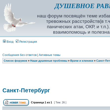
ДУШЕВНОЕ РАВ
наш форум посвящён теме избав
тревожных расстройств(в т.ч
панических атак, ОКР, и т.п.
взаимопомощь и полезна
Вход
Регистрация
Сообщения без ответов
|
Активные темы
Список форумов
»
Наши душевные проблемы
»
Врачи и клиники
»
Санкт-Пет
Санкт-Петербург
Страница
1
из
1
[ Тем: 26 ]