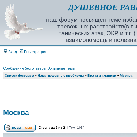
ДУШЕВНОЕ РАВ
наш форум посвящён теме избав
тревожных расстройств(в т.ч
панических атак, ОКР, и т.п.
взаимопомощь и полезна
Вход
Регистрация
Сообщения без ответов
|
Активные темы
Список форумов
»
Наши душевные проблемы
»
Врачи и клиники
»
Москва
Москва
Страница
1
из
2
[ Тем: 103 ]