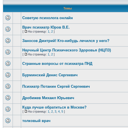
Темы
Советую психолога онлайн
Врач психиатр Юров В.Е.
[
На страницу:
1
,
2
]
Заносов Дмитрий! Кто-нибудь лечился у него?
Научный Центр Психического Здоровья (НЦПЗ)
[
На страницу:
1
,
2
]
Странные вопросы от психиатра ПНД
Бурминский Денис Сергеевич
Психиатр Потанин Сергей Сергеевич
Дробижев Михаил Юрьевич
Куда лучше обратиться в Москве?
[
На страницу:
1
,
2
,
3
,
4
,
5
]
толковый врач