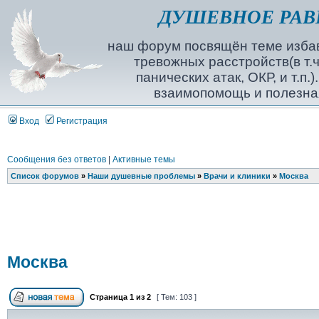
ДУШЕВНОЕ РАВ
наш форум посвящён теме избав
тревожных расстройств(в т.ч
панических атак, ОКР, и т.п.
взаимопомощь и полезна
Вход
Регистрация
Сообщения без ответов
|
Активные темы
Список форумов
»
Наши душевные проблемы
»
Врачи и клиники
»
Москва
Москва
Страница
1
из
2
[ Тем: 103 ]