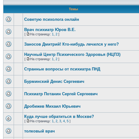
Темы
Советую психолога онлайн
Врач психиатр Юров В.Е.
[
На страницу:
1
,
2
]
Заносов Дмитрий! Кто-нибудь лечился у него?
Научный Центр Психического Здоровья (НЦПЗ)
[
На страницу:
1
,
2
]
Странные вопросы от психиатра ПНД
Бурминский Денис Сергеевич
Психиатр Потанин Сергей Сергеевич
Дробижев Михаил Юрьевич
Куда лучше обратиться в Москве?
[
На страницу:
1
,
2
,
3
,
4
,
5
]
толковый врач