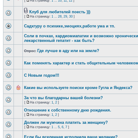
[
На страницу:
1
...
10
,
11
,
12
]
Клуб для любителей поесть )))
[
На страницу:
1
...
28
,
29
,
30
]
Садхгуру о психике,эмоциях,работе ума и тп.
Соли в почках, кардиомиапатии и возможно хроническ
лекарственный гепатит - как быть?
Где лучше в аду или на земле?
Опрос:
Как поменять характер и стать общительным человеко
С Новым годом!!!
Какие вы используете поиски кроме Гугла и Яндекса?
За что вы благодарны вашей болезни?
[
На страницу:
1
,
2
]
Отношение к собственному дню рождения.
[
На страницу:
1
,
2
]
Должен ли мужчина платить за женщину?
[
На страницу:
1
...
5
,
6
,
7
]
Если бы вселенная исполнила ваше желание?