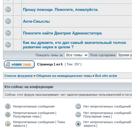
Прошу помощи. Помогите, пожалуйста.
Анти-Смыслы
Помогите найти Дмитрия Администатора
Как вы думаете, кто дал самый значительный толчок
развитию науки в целом ?
Показать темы за:
Поле сортировки
Страница
1
из
5
[ Тем: 297 ]
Список форумов
»
Общение на немедицинские темы
»
Всё обо всём
Кто сейчас на конференции
Сейчас этот форум просматривают: нет зарегистрированных пользователей и гости
Непрочитанные сообщения
Нет непрочитанных сообщений
Непрочитанные сообщения [
Нет непрочитанных сообщений 
Популярная тема ]
Популярная тема ]
Непрочитанные сообщения [ Тема
Нет непрочитанных сообщений 
закрыта ]
закрыта ]