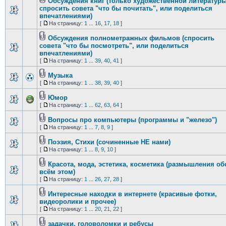
Обсуждения книг (только художественной литературы
спросить совета "что бы почитать", или поделиться
впечатлениями)
[
На страницу:
1
...
16
,
17
,
18
]
Обсуждения полнометражных фильмов (спросить
совета "что бы посмотреть", или поделиться
впечатлениями)
[
На страницу:
1
...
39
,
40
,
41
]
Музыка
[
На страницу:
1
...
38
,
39
,
40
]
Юмор
[
На страницу:
1
...
62
,
63
,
64
]
Вопросы про компьютеры (программы и "железо")
[
На страницу:
1
...
7
,
8
,
9
]
Поэзия, Стихи (сочиненные НЕ нами)
[
На страницу:
1
...
8
,
9
,
10
]
Красота, мода, эстетика, косметика (размышления об
всём этом)
[
На страницу:
1
...
26
,
27
,
28
]
Интересные находки в интернете (красивые фотки,
видеоролики и прочее)
[
На страницу:
1
...
20
,
21
,
22
]
задачки, головоломки и ребусы