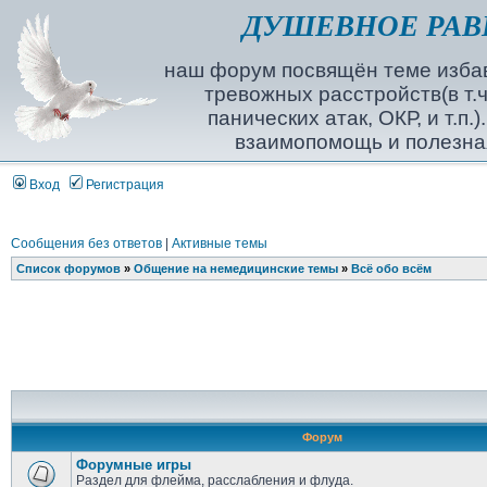
ДУШЕВНОЕ РАВ
наш форум посвящён теме избав
тревожных расстройств(в т.ч
панических атак, ОКР, и т.п.
взаимопомощь и полезна
Вход
Регистрация
Сообщения без ответов
|
Активные темы
Список форумов
»
Общение на немедицинские темы
»
Всё обо всём
Форум
Форумные игры
Раздел для флейма, расслабления и флуда.