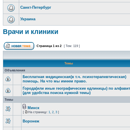
Санкт-Петербург
Украина
Врачи и клиники
Страница
1
из
2
[ Тем: 119 ]
Темы
Объявления
Бесплатная медицинская(в т.ч. психотерапевтическая)
помощь. На что мы имеем право.
Города(или иные географические едлиницы) по алфави
(для удобства поиска нужной темы)
Темы
Минск
[
На страницу:
1
,
2
,
3
]
Воронеж