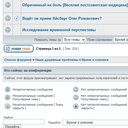
Обреченный на боль [Веселая постсоветская медицина]
Ведёт ли прием Айсберг Олег Романович?
Исследование временной перспективы
Показать темы за:
Поле сортировки
Страница
1
из
2
[ Тем: 119 ]
Список форумов
»
Наши душевные проблемы
»
Врачи и клиники
Кто сейчас на конференции
Сейчас этот форум просматривают: нет зарегистрированных пользователей и гости
Непрочитанные сообщения
Нет непрочитанных сообщений
Непрочитанные сообщения [
Нет непрочитанных сообщений 
Популярная тема ]
Популярная тема ]
Непрочитанные сообщения [ Тема
Нет непрочитанных сообщений 
закрыта ]
закрыта ]
Найти:
Перейти: