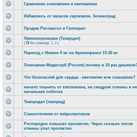
Сравнение оланзапина и кветиапина
Избавлюсь от запасов сероквеля, Зеленоград
Продам Риспаксол и Галоприл
Левомепромазин (Тизерцин)
[
На страницу:
1
,
2
]
Переход с Инвеги 9 мг на Арипипразол 15-30 мг
Оланзапин-Медисорб (Россия) почему в 10 раз дешевле
Что безопасней для сердца - кветиапин или оланзапин?
начало тошнить от кветиапина, не синдром отмены и не
начальная побочка
Тиапридал (тиаприд)
Слюнотечение от нейролептиков
Респиредон повысил пролактин. Через сколько после
отмены упал пролактин.