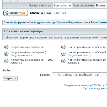
Показать темы за:
Поле сортировки
Страница
1
из
3
[ Тем: 132 ]
Список форумов
»
Наши душевные проблемы
»
Фармакология
»
Антипсихоти
Кто сейчас на конференции
Сейчас этот форум просматривают: нет зарегистрированных пользователей и гости
Непрочитанные сообщения
Нет непрочитанных сообщений
Непрочитанные сообщения [
Нет непрочитанных сообщений 
Популярная тема ]
Популярная тема ]
Непрочитанные сообщения [ Тема
Нет непрочитанных сообщений 
закрыта ]
закрыта ]
Найти:
Перейти:
Создано на основе
phpBB
® Forum 
Русская поддержк