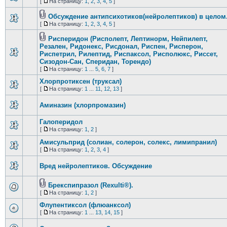
[
На страницу:
1
,
2
,
3
,
4
,
5
]
Обсуждение антипсихотиков(нейролептиков) в целом
[
На страницу:
1
,
2
,
3
,
4
,
5
]
Рисперидон (Рисполепт, Лептинорм, Нейпилепт,
Резален, Ридонекс, Рисдонал, Риспен, Рисперон,
Риспетрил, Рилептид, Риспаксол, Рисполюкс, Риссет,
Сизодон-Сан, Сперидан, Торендо)
[
На страницу:
1
...
5
,
6
,
7
]
Хлорпротиксен (труксал)
[
На страницу:
1
...
11
,
12
,
13
]
Аминазин (хлорпромазин)
Галоперидол
[
На страницу:
1
,
2
]
Амисульприд (солиан, солерон, солекс, лимипранил)
[
На страницу:
1
,
2
,
3
,
4
]
Вред нейролептиков. Обсуждение
Брекспипразол (Rexulti®).
[
На страницу:
1
,
2
]
Флупентиксол (флюанксол)
[
На страницу:
1
...
13
,
14
,
15
]