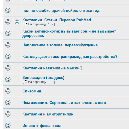
пил по ошибке врачей нейролептики год.
Кветиапин. Статьи. Перевод PubMed
[
На страницу:
1
,
2
]
Какой антипсихотик вызывает сон и не вызывает
депрессию.
Напряжение в голове, перевозбуждение
Как ощущаются экстрапирамидные расстройства?
Кветиапин навязчивые мысли((
Зипрасидон ( зелдокс)
[
На страницу:
1
,
2
]
Спитомин
Чем заменить Сероквель и как слезть с него
Кветиапин и амитриптилин
Инвега + флюанксол