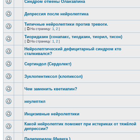
Синдром отмены Оланзапина
Депрессия после нейролептика
Типичные нейролептики против тревоги.
[
На страницу:
1
,
2
]
Тиоридазин (сонапакс, тиодазин, тиорил, тисон)
[
На страницу:
1
,
2
]
Нейролептический дефицитарный синдром кто
сталкивался?
Сертиндол (Сердолект)
Зуклопентиксол (клопиксол)
Чем заменить кветиапин?
неулептил
Инцизивные нейролептики
Какой нейролептик поможет при истериках от тяжёлой
депрессии?
Палиперидон (Инвега )