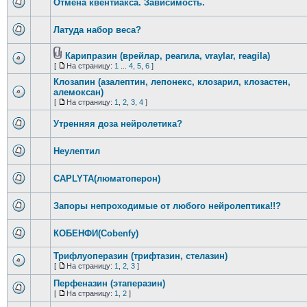
Отмена квентиакса. Зависимость.
Латуда набор веса?
Карипразин (врейлар, реагила, vraylar, reagila)
[
На страницу:
1
...
4
,
5
,
6
]
Клозапин (азалептин, лепонекс, клозарил, клозастен,
алемоксан)
[
На страницу:
1
,
2
,
3
,
4
]
Утренняя доза нейролетика?
Неулептил
CAPLYTA(люматоперон)
Запоры непроходимые от любого нейролептика!!?
КОБЕНФИ(Cobenfy)
Трифлуоперазин (трифтазин, стелазин)
[
На страницу:
1
,
2
,
3
]
Перфеназин (этаперазин)
[
На страницу:
1
,
2
]