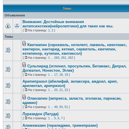
Темы
Объявления
Внимание: Достойные внимания
антипсихотики(нейролептики) для таких как мы.
[
На страницу:
1
,
2
]
Темы
Кветиапин (сероквель, кетилепт, лаквель, квентиакс,
кветирон, нантарид, кетиап, сервитель, кветипин,
кетипинор, кутипин, кветиксол)
[
На страницу:
1
...
260
,
261
,
262
]
Сульпирид (эглонил, просульпин, Бетамакс, Депрал,
Догматил, Нонестон, Эглек)
[
На страницу:
1
...
17
,
18
,
19
]
Арипипразол (абилифай, зилаксера, амдоал, арип,
арилентал, арипризол)
[
На страницу:
1
...
20
,
21
,
22
]
Оланзапин (зипрекса, заласта, эголанза, парнасан,
адажио)
[
На страницу:
1
...
49
,
50
,
51
]
Луразидон (Латуда)
[
На страницу:
1
...
5
,
6
,
7
]
Алимемазин (тералиджен, тримепразин)