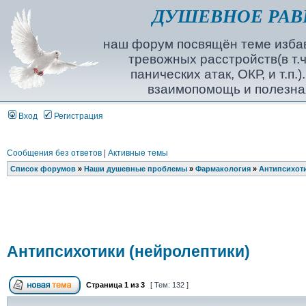
ДУШЕВНОЕ РАВ
наш форум посвящён теме избав
тревожных расстройств(в т.ч
панических атак, ОКР, и т.п.
взаимопомощь и полезна
Вход
Регистрация
Сообщения без ответов
|
Активные темы
Список форумов
»
Наши душевные проблемы
»
Фармакология
»
Антипсихоти
Антипсихотики (нейролептики)
Страница
1
из
3
[ Тем: 132 ]