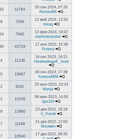
05 сен 2024, 07:26
10
11764
Revolut96
12 май 2024, 13:33
8
7346
meag
13 фев 2024, 19:47
24
7940
marlonbrandon
17 ноя 2023, 15:39
30
43719
Frowny
18 сен 2023, 19:21
4
11236
Начинающий _псих
09 сен 2023, 17:39
5
10667
АлексейВМ
25 июл 2023, 23:33
2
9161
Manja
08 июн 2023, 14:55
2
10150
Igor20f
23 дек 2022, 18:18
8
12900
V_Frankl
21 дек 2022, 12:03
7
11168
Москвич
17 дек 2022, 09:35
7
10540
f_rostt