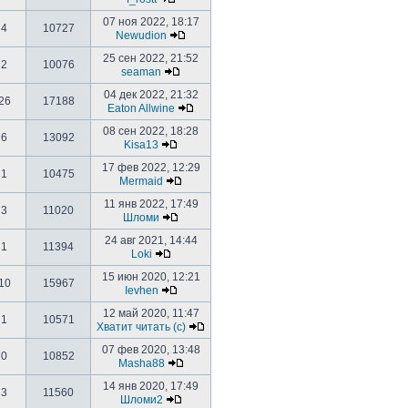
07 ноя 2022, 18:17
4
10727
Newudion
25 сен 2022, 21:52
2
10076
seaman
04 дек 2022, 21:32
26
17188
Eaton Allwine
08 сен 2022, 18:28
6
13092
Kisa13
17 фев 2022, 12:29
1
10475
Mermaid
11 янв 2022, 17:49
3
11020
Шломи
24 авг 2021, 14:44
1
11394
Loki
15 июн 2020, 12:21
10
15967
Ievhen
12 май 2020, 11:47
1
10571
Хватит читать (с)
07 фев 2020, 13:48
0
10852
Masha88
14 янв 2020, 17:49
3
11560
Шломи2