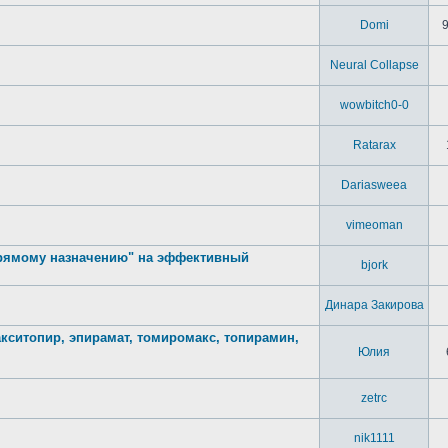
Domi
Neural Collapse
wowbitch0-0
Ratarax
Dariasweea
vimeoman
 прямому назначению" на эффективный
bjork
Динара Закирова
акситопир, эпирамат, томиромакс, топирамин,
Юлия
zetrc
nik1111