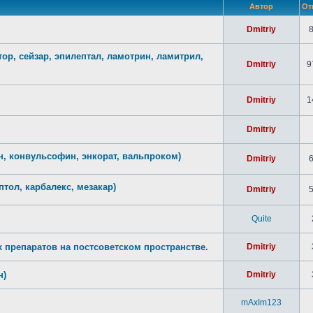
Автор
От
Dmitriy
ор, сейзар, эпилептал, ламотрин, ламитрил,
Dmitriy
9
Dmitriy
1
Dmitriy
н, конвульсофин, энкорат, вальпроком)
Dmitriy
птол, карбалекс, мезакар)
Dmitriy
Quite
препаратов на постсоветском пространстве.
Dmitriy
н)
Dmitriy
mAxIm123