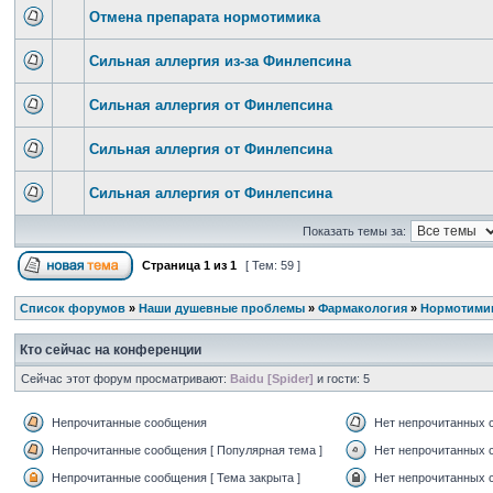
Отмена препарата нормотимика
Сильная аллергия из-за Финлепсина
Сильная аллергия от Финлепсина
Сильная аллергия от Финлепсина
Сильная аллергия от Финлепсина
Показать темы за:
Страница
1
из
1
[ Тем: 59 ]
Список форумов
»
Наши душевные проблемы
»
Фармакология
»
Нормотимик
Кто сейчас на конференции
Сейчас этот форум просматривают:
Baidu [Spider]
и гости: 5
Непрочитанные сообщения
Нет непрочитанных 
Непрочитанные сообщения [ Популярная тема ]
Нет непрочитанных с
Непрочитанные сообщения [ Тема закрыта ]
Нет непрочитанных с