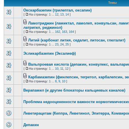
Темы
Окскарбазепин (трилептал, оксапин)
[
На страницу:
1
...
12
,
13
,
14
]
Ламотриджин (ламиктал, ламолеп, конвульсан, ламит
латригил, риджинол)
[
На страницу:
1
...
162
,
163
,
164
]
Литий (карбонат лития, седалит, литосан, глюталит)
[
На страницу:
1
...
23
,
24
,
25
]
Эсликарбазепин (Эксалиеф)
Вальпроевая кислота (депакин, конвулекс, вальпари
[
На страницу:
1
...
10
,
11
,
12
]
Карбамазепин (финлепсин, тегретол, карбалепсин, зе
[
На страницу:
1
...
8
,
9
,
10
]
Верапамил (и другие блокаторы кальциевых каналов)
Проблема недооцененности важности нормотимических 
Леветирацетам (Кеппра, Леветинол, Эпитерра, Комвиро
Депакин