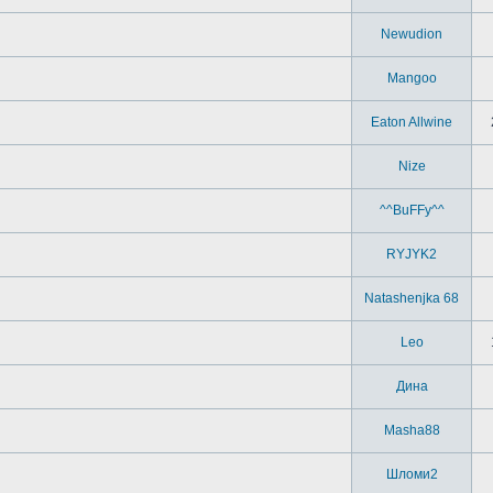
Newudion
Mangoo
Eaton Allwine
Nize
^^BuFFy^^
RYJYK2
Natashenjka 68
Leo
Дина
Masha88
Шломи2