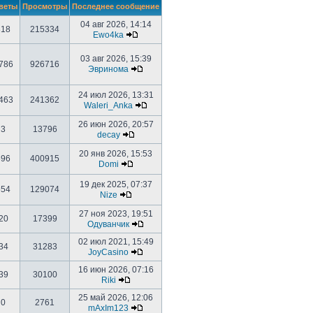
веты
Просмотры
Последнее сообщение
04 авг 2026, 14:14
818
215334
Ewo4ka
03 авг 2026, 15:39
786
926716
Эвринома
24 июл 2026, 13:31
463
241362
Waleri_Anka
26 июн 2026, 20:57
3
13796
decay
20 янв 2026, 15:53
696
400915
Domi
19 дек 2025, 07:37
554
129074
Nize
27 ноя 2023, 19:51
20
17399
Одуванчик
02 июл 2021, 15:49
34
31283
JoyCasino
16 июн 2026, 07:16
39
30100
Riki
25 май 2026, 12:06
0
2761
mAxIm123