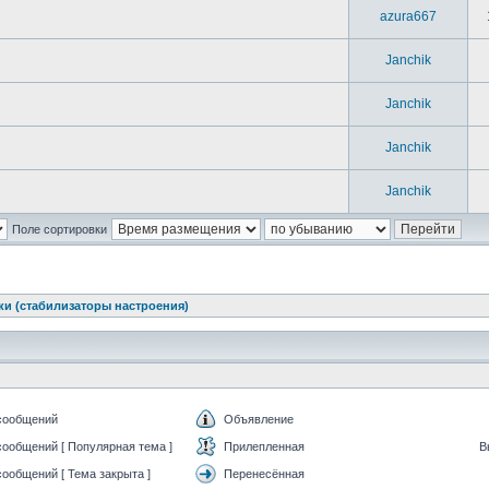
azura667
Janchik
Janchik
Janchik
Janchik
Поле сортировки
и (стабилизаторы настроения)
сообщений
Объявление
ообщений [ Популярная тема ]
Прилепленная
ообщений [ Тема закрыта ]
Перенесённая