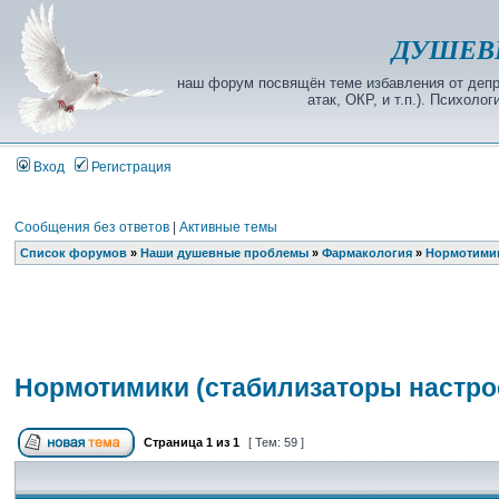
ДУШЕВ
наш форум посвящён теме избавления от депре
атак, ОКР, и т.п.). Психол
Вход
Регистрация
Сообщения без ответов
|
Активные темы
Список форумов
»
Наши душевные проблемы
»
Фармакология
»
Нормотимик
Нормотимики (стабилизаторы настро
Страница
1
из
1
[ Тем: 59 ]