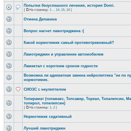
Попытки безуспешного лечения, история Domi.
[
На страницу:
1
...
14
,
15
,
16
]
Отмена Депакина
Вопрос насчет ламотриджина :(
Какой нормотимик самый противотревожный?
Ламотриджин и управление автомобилем
Ламиктал с коротким сроком годности
Возможна ли адекватная замена нейролептика "не по
нормотимик.
СИОЗС с неулептилом
Топирамат (топамакс, Топсавер, Тореал, Топалепсин, М
топирол, топилепсин)
[
На страницу:
1
,
2
]
Нормотимик седативный
Лучший ламотриджин