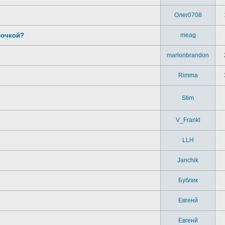
Олег0708
бочкой?
meag
marlonbrandon
Rimma
Stim
V_Frankl
LLH
Janchik
Бублик
Евгенй
Евгенй