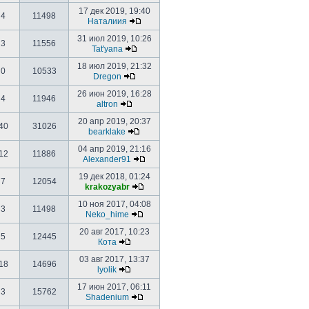
17 дек 2019, 19:40
4
11498
Наталиия
31 июл 2019, 10:26
3
11556
Tat'yana
18 июл 2019, 21:32
0
10533
Dregon
26 июн 2019, 16:28
4
11946
altron
20 апр 2019, 20:37
40
31026
bearklake
04 апр 2019, 21:16
12
11886
Alexander91
19 дек 2018, 01:24
7
12054
krakozyabr
10 ноя 2017, 04:08
3
11498
Neko_hime
20 авг 2017, 10:23
5
12445
Кота
03 авг 2017, 13:37
18
14696
lyolik
17 июн 2017, 06:11
3
15762
Shadenium