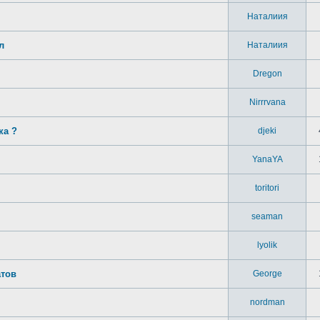
Наталиия
л
Наталиия
Dregon
Nirrrvana
ка ?
djeki
YanaYA
toritori
seaman
lyolik
атов
George
nordman