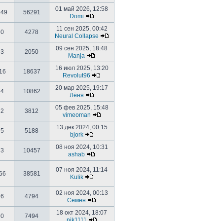
01 май 2026, 12:58
949
56291
Domi
11 сен 2025, 00:42
0
4278
Neural Collapse
09 сен 2025, 18:48
3
2050
Manja
16 июл 2025, 13:20
16
18637
Revolut96
20 мар 2025, 19:17
4
10862
Лёня
05 фев 2025, 15:48
2
3812
vimeoman
13 дек 2024, 00:15
5
5188
bjork
08 ноя 2024, 10:31
3
10457
ashab
07 ноя 2024, 11:14
66
38581
Kulik
02 ноя 2024, 00:13
6
4794
Семен
18 окт 2024, 18:07
0
7494
nik1111