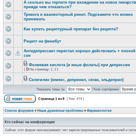
А сколько вы терпите при вхождении на новое лекарст
прежде чем отказаться?
Тревога и вазомоторный ринит. Подскажите что можно
принимать
Как купить рецептурный препарат без рецепта?
Рецепт на фенибут
Антидепрессант перестал хорошо действовать + плохой
сон
Фолиевая кислота (и иные фолаты) при депрессии
[
На страницу:
1
,
2
]
Селегилин (юмекс, депренил, сеган, эльдеприл)
Показать темы за:
Поле сортировки
Страница
1
из
8
[ Тем: 474 ]
Список форумов
»
Наши душевные проблемы
»
Фармакология
Кто сейчас на конференции
Сейчас этот форум просматривают: нет зарегистрированных пользователей и гости