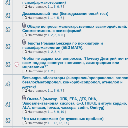
психофармакотерапии)
[
На страницу:
1
...
5
,
6
,
7
]
Диазепамовый тест (бензодиазепиновый тест)
[
На страницу:
1
...
4
,
5
,
6
]
Общие вопросы межлекарственных взаимодействий.
Совместимость с психофармой
[
На страницу:
1
,
2
,
3
,
4
,
5
]
Тексты Романа Беккера по психиатрии и
психофармакологии (БЕЗ МАТА).
[
На страницу:
1
,
2
,
3
,
4
]
Чтобы не задаваться вопросом: "Почему Дмитрий почт
всем подряд советует кветиапин, ламотриджин или
миртазапин?"
[
На страницу:
1
,
2
]
Бета-адреноблокаторы (анаприлин/пропранолол, эгилок
беталок/метопролол, конкор/бисопролол, атенолол и
другие)
[
На страницу:
1
...
5
,
6
,
7
]
Омега-3 (омакор, ЭПК, EPA, ДГК, DHA,
Эйкозапентаеновая кислота, ω-3, ПНЖК, витрум кардио,
ALA, omacor, lovaza, vascepa, zodin, Omtryg)
[
На страницу:
1
...
8
,
9
,
10
]
Что мы принимаем (от душевных проблем)
[
На страницу:
1
...
12
,
13
,
14
]