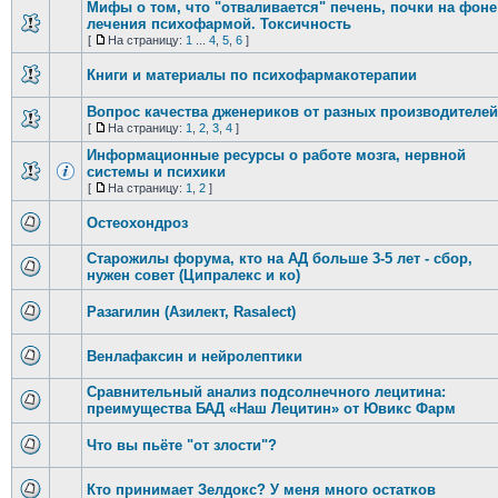
Мифы о том, что "отваливается" печень, почки на фоне
лечения психофармой. Токсичность
[
На страницу:
1
...
4
,
5
,
6
]
Книги и материалы по психофармакотерапии
Вопрос качества дженериков от разных производителей
[
На страницу:
1
,
2
,
3
,
4
]
Информационные ресурсы о работе мозга, нервной
системы и психики
[
На страницу:
1
,
2
]
Остеохондроз
Старожилы форума, кто на АД больше 3-5 лет - сбор,
нужен совет (Ципралекс и ко)
Разагилин (Азилект, Rasalect)
Венлафаксин и нейролептики
Сравнительный анализ подсолнечного лецитина:
преимущества БАД «Наш Лецитин» от Ювикс Фарм
Что вы пьёте "от злости"?
Кто принимает Зелдокс? У меня много остатков