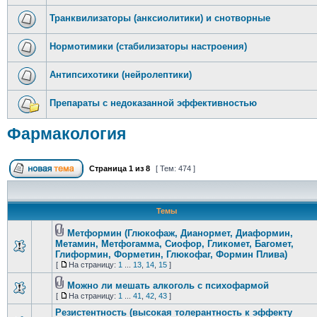
Транквилизаторы (анксиолитики) и снотворные
Нормотимики (стабилизаторы настроения)
Антипсихотики (нейролептики)
Препараты с недоказанной эффективностью
Фармакология
Страница
1
из
8
[ Тем: 474 ]
Темы
Метформин (Глюкофаж, Дианормет, Диаформин,
Метамин, Метфогамма, Сиофор, Гликомет, Багомет,
Глиформин, Форметин, Глюкофаг, Формин Плива)
[
На страницу:
1
...
13
,
14
,
15
]
Можно ли мешать алкоголь с психофармой
[
На страницу:
1
...
41
,
42
,
43
]
Резистентность (высокая толерантность к эффекту