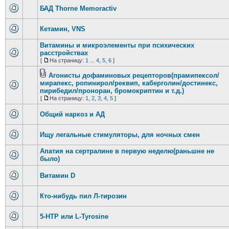
БАД Thorne Memoractiv
Кетамин, VNS
Витамины и микроэлементы при психических
расстройствах
[
На страницу:
1
...
4
,
5
,
6
]
Агонисты дофаминовых рецепторов(прамипексол/
мирапекс, ропинирол/реквип, каберголин/достинекс,
пирибедил/проноран, бромокриптин и т.д.)
[
На страницу:
1
,
2
,
3
,
4
,
5
]
Общий наркоз и АД
Ищу легальные стимуляторы, для ночных смен
Апатия на сертралине в первую неделю(раньшне не
было)
Витамин D
Кто-нибудь пил Л-тирозин
5-HTP или L-Tyrosine