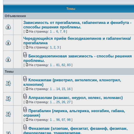
Темы
Объявления
Зависимость от прегабалина, габапентина и фенибута -
способы решения проблемы.
[
На страницу:
1
...
6
,
7
,
8
]
Чередующийся приём бензодиазепинов и габапентина/
прегабалина
[
На страницу:
1
,
2
,
3
]
Бензодиазепиновая зависимость - способы решения
проблемы.
[
На страницу:
1
...
81
,
82
,
83
]
Темы
Клоназепам (ривотрил, антелепсин, клонотрил,
клонопин)
[
На страницу:
1
...
14
,
15
,
16
]
Алпразолам (ксанакс, неурол, хелекс, золомакс)
[
На страницу:
1
...
25
,
26
,
27
]
Прегабалин (лирика, альгерика, неогабин, габана,
ограния)
[
На страницу:
1
...
96
,
97
,
98
]
Феназепам (элзепам, фензитат, фезанеф, фезипам,
фенорелаксан, транквезипам,