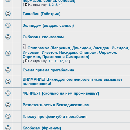
нормасон, соннат, сонован)
[
На страницу:
1
,
2
,
3
,
4
]
Тиагабин (Габитрил)
Золпидем (ивадал, санвал)
Сибазон+ клоназепам
Опипрамол (Депренил, Динсидон, Энсидон, Инсидон,
Инсомин, Инзетон, Нисидана, Опипрам, Опрамол,
Опримол, Прамолан и Симпрамол)
[
На страницу:
1
...
11
,
12
,
13
]
Схема приема прегабалина
ВНИМАНИЕ! Циклодол без нейролептиков вызывает
галлюцинации!
ФЕНИБУТ [сколько на нем проживешь?]
Резистентность к Бензодиазепинам
Плохоу про фенитуб и прегабалин
Клобазам (Фризиум)