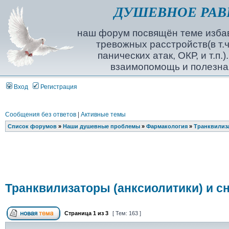
ДУШЕВНОЕ РАВ
наш форум посвящён теме избав
тревожных расстройств(в т.ч
панических атак, ОКР, и т.п.
взаимопомощь и полезна
Вход
Регистрация
Сообщения без ответов
|
Активные темы
Список форумов
»
Наши душевные проблемы
»
Фармакология
»
Транквилиза
Транквилизаторы (анксиолитики) и с
Страница
1
из
3
[ Тем: 163 ]