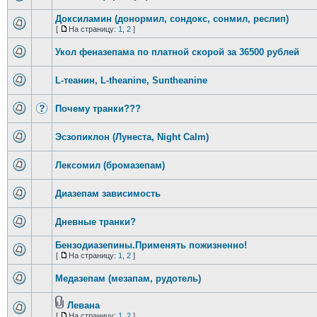
Доксиламин (донормил, сондокс, сонмил, реслип)
[
На страницу:
1
,
2
]
Укол феназепама по платной скорой за 36500 рублей
L-теанин, L-theanine, Suntheanine
Почему транки???
Эсзопиклон (Лунеста, Night Calm)
Лексомил (бромазепам)
Диазепам зависимость
Дневные транки?
Бензодиазепины.Применять пожизненно!
[
На страницу:
1
,
2
]
Медазепам (мезапам, рудотель)
Левана
[
На страницу:
1
,
2
]