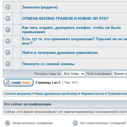
Залеплон (анданте)
ОТМЕНА БЕНЗНО-ТРАНКОВ И НУЖНО ЛИ ЭТО?
Как пить атаракс, донормил, ноофен, чтобы не было
привыкания
Есть тут те, кто принимал алпразолам? Горький ли он н
вкус?
Найти в телеграме душевное равновесие
Помогите со схемой отмены
Показать темы за:
Поле сортировки
Страница
1
из
3
[ Тем: 163 ]
Список форумов
»
Наши душевные проблемы
»
Фармакология
»
Транквилиза
Кто сейчас на конференции
Сейчас этот форум просматривают: нет зарегистрированных пользователей и гости
Непрочитанные сообщения
Нет непрочитанных сообщений