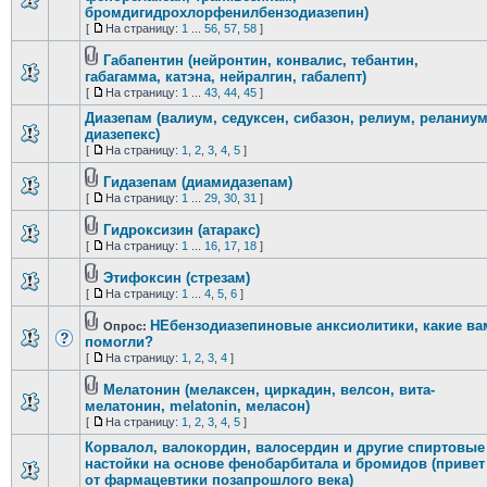
бромдигидрохлорфенилбензодиазепин)
[
На страницу:
1
...
56
,
57
,
58
]
Габапентин (нейронтин, конвалис, тебантин,
габагамма, катэна, нейралгин, габалепт)
[
На страницу:
1
...
43
,
44
,
45
]
Диазепам (валиум, седуксен, сибазон, релиум, реланиум
диазепекс)
[
На страницу:
1
,
2
,
3
,
4
,
5
]
Гидазепам (диамидазепам)
[
На страницу:
1
...
29
,
30
,
31
]
Гидроксизин (атаракс)
[
На страницу:
1
...
16
,
17
,
18
]
Этифоксин (стрезам)
[
На страницу:
1
...
4
,
5
,
6
]
НЕбензодиазепиновые анксиолитики, какие ва
Опрос:
помогли?
[
На страницу:
1
,
2
,
3
,
4
]
Мелатонин (мелаксен, циркадин, велсон, вита-
мелатонин, melatonin, меласон)
[
На страницу:
1
,
2
,
3
,
4
,
5
]
Корвалол, валокордин, валосердин и другие спиртовые
настойки на основе фенобарбитала и бромидов (привет
от фармацевтики позапрошлого века)