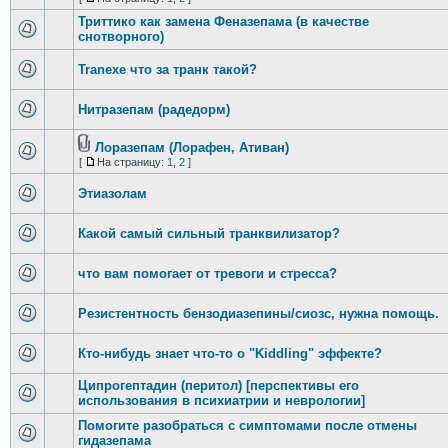
Триттико как замена Феназепама (в качестве
снотворного)
Tranexe что за транк такой?
Нитразепам (радедорм)
Лоразепам (Лорафен, Ативан)
[
На страницу:
1
,
2
]
Этиазолам
Какой самый сильный транквилизатор?
что вам помогает от тревоги и стресса?
Резистентность бензодиазепины/сиозс, нужна помощь.
Кто-нибудь знает что-то о "Kiddling" эффекте?
Ципрогептадин (перитол) [перспективы его
использования в психиатрии и неврологии]
Помогите разобраться с симптомами после отмены
гидазепама