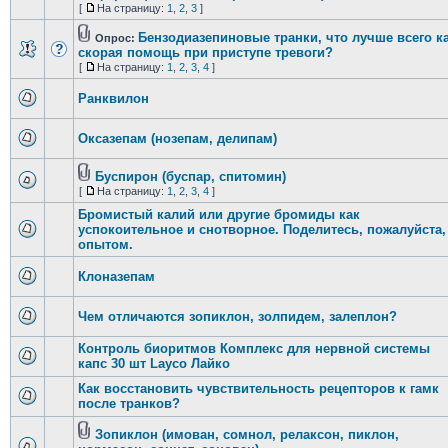
[
На страницу:
1
,
2
,
3
]
Бензодиазепиновые транки, что лучше всего к
Опрос:
скорая помощь при приступе тревоги?
[
На страницу:
1
,
2
,
3
,
4
]
Ранквилон
Оксазепам (нозепам, делипам)
Буспирон (буспар, спитомин)
[
На страницу:
1
,
2
,
3
,
4
]
Бромистый калий или другие бромиды как
успокоительное и снотворное. Поделитесь, пожалуйста,
опытом.
Клоназепам
Чем отличаются зопиклон, золпидем, залеплон?
Контроль биоритмов Комплекс для нервной системы
капс 30 шт Layco Лайко
Как восстановить чувствительность рецепторов к гамк
после транков?
Зопиклон (имован, сомнол, релаксон, пиклон,