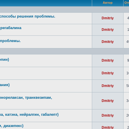
Автор
От
- способы решения проблемы.
Dmitriy
прегабалина
Dmitriy
 проблемы.
Dmitriy
4
опин)
Dmitriy
Dmitriy
1
ания)
Dmitriy
5
енорелаксан, транквезипам,
Dmitriy
3
а, катэна, нейралгин, габалепт)
Dmitriy
2
, диазепекс)
Dmitriy