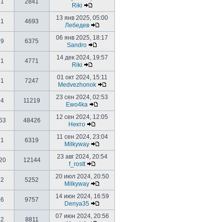
1
2841
Riki
13 янв 2025, 05:00
1
4693
Лебедев
06 янв 2025, 18:17
9
6375
Sandro
14 дек 2024, 19:57
1
4771
Riki
01 окт 2024, 15:11
1
7247
Medvezhonok
23 сен 2024, 02:53
4
11219
Ewo4ka
12 сен 2024, 12:05
63
48426
Некто
11 сен 2024, 23:04
1
6319
Milkyway
23 авг 2024, 20:54
20
12144
f_rostt
20 июл 2024, 20:50
2
5252
Milkyway
14 июн 2024, 16:59
6
9757
Denya35
07 июн 2024, 20:56
2
8811