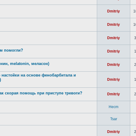
Dmitriy
1
Dmitriy
1
Dmitriy
ам помогли?
Dmitriy
нин, melatonin, меласон)
Dmitriy
 настойки на основе фенобарбитала и
)
Dmitriy
как скорая помощь при приступе тревоги?
Dmitriy
Hecm
Tsar
Dmitriy