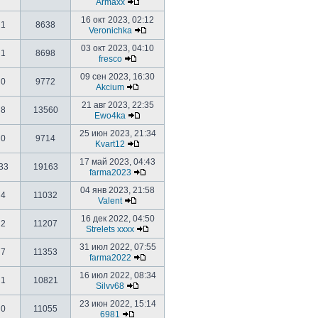
Armaxx
16 окт 2023, 02:12
1
8638
Veronichka
03 окт 2023, 04:10
1
8698
fresco
09 сен 2023, 16:30
0
9772
Akcium
21 авг 2023, 22:35
8
13560
Ewo4ka
25 июн 2023, 21:34
0
9714
Kvart12
17 май 2023, 04:43
33
19163
farma2023
04 янв 2023, 21:58
4
11032
Valent
16 дек 2022, 04:50
2
11207
Strelets xxxx
31 июл 2022, 07:55
7
11353
farma2022
16 июл 2022, 08:34
1
10821
Silvv68
23 июн 2022, 15:14
0
11055
6981