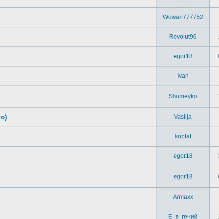
Wowan777752
Revolut96
egor18
Ivan
Shumeyko
го)
Vasilja
koblat
egor18
egor18
Armaxx
Е_в_гений