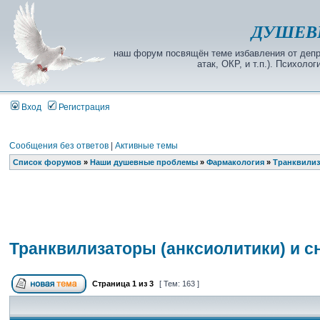
ДУШЕВ
наш форум посвящён теме избавления от депре
атак, ОКР, и т.п.). Психол
Вход
Регистрация
Сообщения без ответов
|
Активные темы
Список форумов
»
Наши душевные проблемы
»
Фармакология
»
Транквилиз
Транквилизаторы (анксиолитики) и 
Страница
1
из
3
[ Тем: 163 ]