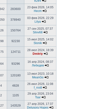
e2e4
23 фев 2026, 14:05
842
283600
Hecm
03 фев 2026, 22:29
050
378940
Lilya
27 сен 2025, 07:37
326
150764
Silvv68
15 июл 2025, 14:02
198
92230
Slonik
28 июл 2024, 18:39
275
124711
Dmitriy
16 апр 2024, 08:37
164
93296
Лебедев
13 июл 2023, 10:18
207
120180
MeanGo
26 июл 2026, 11:08
4
4828
f_rostt
29 апр 2026, 23:04
2
1105
Tsar
27 апр 2026, 17:37
227
143529
Delusory Hopes