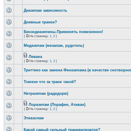
Диазепам зависимость
Дневные транки?
Бензодиазепины.Применять пожизненно!
[
На страницу:
1
,
2
]
Медазепам (мезапам, рудотель)
Левана
[
На страницу:
1
,
2
]
Триттико как замена Феназепама (в качестве снотворно
Tranexe что за транк такой?
Нитразепам (радедорм)
Лоразепам (Лорафен, Ативан)
[
На страницу:
1
,
2
]
Этиазолам
Какой самый сильный транквилизатор?