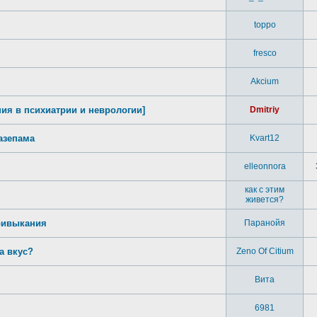
toppo
fresco
Akcium
ния в психиатрии и неврологии]
Dmitriy
азепама
Kvart12
elleonnora
как с этим
живется?
привыкания
Паранойя
а вкус?
Zeno Of Citium
Вита
6981