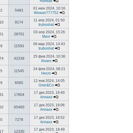
Homiak
01 июн 2024, 10:16
2
5483
Wowan777752
11 апр 2024, 01:50
10
9174
truboshat
03 апр 2024, 15:26
61
28701
Mavr
06 мар 2024, 14:43
9
11593
truboshat
25 фев 2024, 10:36
74
42339
Alvaro
24 фев 2024, 08:21
5
11545
Hecm
12 янв 2024, 14:05
9
6565
Олег&Co
17 дек 2023, 19:40
31
17604
Armaxx
17 дек 2023, 19:06
62
65400
Armaxx
17 дек 2023, 18:52
0
7278
Armaxx
17 дек 2023, 18:49
17
12330