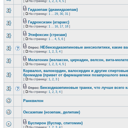
[
На страницу:
1
,
2
,
3
,
4
,
5
]
Гидазепам (диамидазепам)
[
На страницу:
1
...
29
,
30
,
31
]
Гидроксизин (атаракс)
[
На страницу:
1
...
16
,
17
,
18
]
Этифоксин (стрезам)
[
На страницу:
1
...
4
,
5
,
6
]
НЕбензодиазепиновые анксиолитики, какие в
Опрос:
[
На страницу:
1
,
2
,
3
,
4
]
Мелатонин (мелаксен, циркадин, велсон, вита-мелато
[
На страницу:
1
,
2
,
3
,
4
,
5
]
Корвалол, валокордин, валосердин и другие спиртовые
бромидов (привет от фармацевтики позапрошлого века
[
На страницу:
1
,
2
,
3
]
Бензодиазепиновые транки, что лучше всего 
Опрос:
[
На страницу:
1
,
2
,
3
,
4
]
Ранквилон
Оксазепам (нозепам, делипам)
Буспирон (буспар, спитомин)
[
На страницу:
1
,
2
,
3
,
4
]