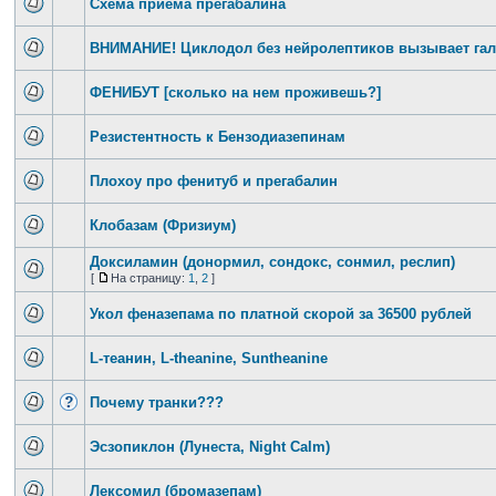
Схема приема прегабалина
ВНИМАНИЕ! Циклодол без нейролептиков вызывает га
ФЕНИБУТ [сколько на нем проживешь?]
Резистентность к Бензодиазепинам
Плохоу про фенитуб и прегабалин
Клобазам (Фризиум)
Доксиламин (донормил, сондокс, сонмил, реслип)
[
На страницу:
1
,
2
]
Укол феназепама по платной скорой за 36500 рублей
L-теанин, L-theanine, Suntheanine
Почему транки???
Эсзопиклон (Лунеста, Night Calm)
Лексомил (бромазепам)