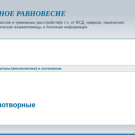
НОЕ РАВНОВЕСИЕ
ссии и тревожных расстройств(в т.ч. от ВСД, невроза, панических
огическая взаимопомощь и полезная информация.
аторы (анксиолитики) и снотворные
снотворные