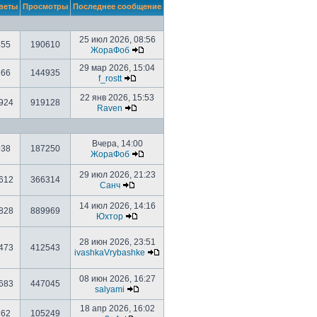
веты
Просмотры
Последнее сообщение
25 июл 2026, 08:56
455
190610
ЖораФоб
29 мар 2026, 15:04
166
144935
f_rostt
22 янв 2026, 15:53
924
919128
Raven
Вчера, 14:00
938
187250
ЖораФоб
29 июл 2026, 21:23
612
366314
Санч
14 июл 2026, 14:16
828
889969
Юхтор
28 июн 2026, 23:51
473
412543
ivashkaVrybashke
08 июн 2026, 16:27
683
447045
salyami
18 апр 2026, 16:02
262
105249