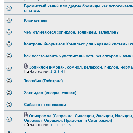
Бромистый калий или другие бромиды как успокоительн
опытом.
Клоназепам
Чем отличаются зопиклон, золпидем, залеплон?
Контроль биоритмов Комплекс для нервной системы ка
Как восстановить чувствительность рецепторов к гамк
Зопиклон (имован, сомнол, релаксон, пиклон, нормас
[
На страницу:
1
,
2
,
3
,
4
]
Тиагабин (Габитрил)
Золпидем (ивадал, санвал)
Сибазон+ клоназепам
Опипрамол (Депренил, Динсидон, Энсидон, Инсидон,
Опрамол, Опримол, Прамолан и Симпрамол)
[
На страницу:
1
...
11
,
12
,
13
]