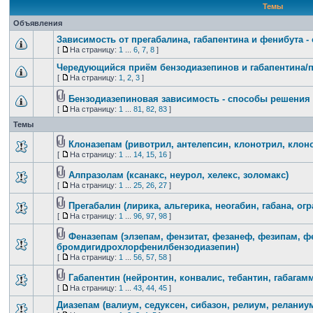
Темы
Объявления
Зависимость от прегабалина, габапентина и фенибута 
[
На страницу:
1
...
6
,
7
,
8
]
Чередующийся приём бензодиазепинов и габапентина/
[
На страницу:
1
,
2
,
3
]
Бензодиазепиновая зависимость - способы решения
[
На страницу:
1
...
81
,
82
,
83
]
Темы
Клоназепам (ривотрил, антелепсин, клонотрил, клон
[
На страницу:
1
...
14
,
15
,
16
]
Алпразолам (ксанакс, неурол, хелекс, золомакс)
[
На страницу:
1
...
25
,
26
,
27
]
Прегабалин (лирика, альгерика, неогабин, габана, огр
[
На страницу:
1
...
96
,
97
,
98
]
Феназепам (элзепам, фензитат, фезанеф, фезипам, ф
бромдигидрохлорфенилбензодиазепин)
[
На страницу:
1
...
56
,
57
,
58
]
Габапентин (нейронтин, конвалис, тебантин, габагамм
[
На страницу:
1
...
43
,
44
,
45
]
Диазепам (валиум, седуксен, сибазон, релиум, реланиум