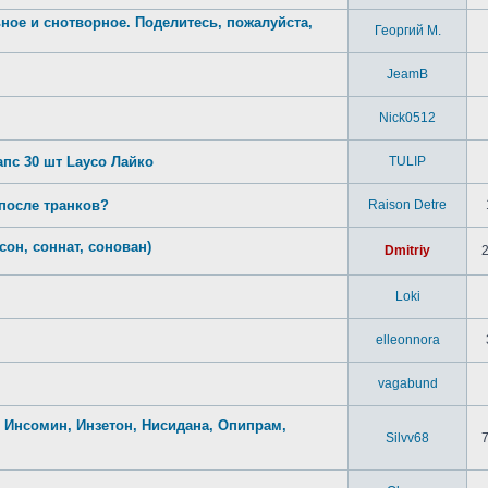
ое и снотворное. Поделитесь, пожалуйста,
Георгий М.
JeamB
Nick0512
пс 30 шт Layco Лайко
TULIP
 после транков?
Raison Detre
он, соннат, сонован)
Dmitriy
Loki
elleonnora
vagabund
 Инсомин, Инзетон, Нисидана, Опипрам,
Silvv68