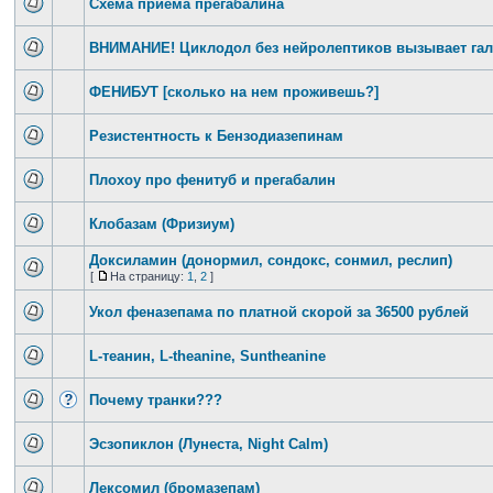
Схема приема прегабалина
ВНИМАНИЕ! Циклодол без нейролептиков вызывает га
ФЕНИБУТ [сколько на нем проживешь?]
Резистентность к Бензодиазепинам
Плохоу про фенитуб и прегабалин
Клобазам (Фризиум)
Доксиламин (донормил, сондокс, сонмил, реслип)
[
На страницу:
1
,
2
]
Укол феназепама по платной скорой за 36500 рублей
L-теанин, L-theanine, Suntheanine
Почему транки???
Эсзопиклон (Лунеста, Night Calm)
Лексомил (бромазепам)