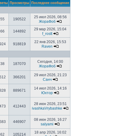
веты
Просмотры
Последнее сообщение
25 июл 2026, 08:56
455
190522
ЖораФоб
29 мар 2026, 15:04
166
144892
f_rostt
22 янв 2026, 15:53
924
918819
Raven
Сегодня, 14:00
938
187070
ЖораФоб
29 июл 2026, 21:23
612
366201
Санч
14 июл 2026, 14:16
828
889671
Юхтор
28 июн 2026, 23:51
473
412443
ivashkaVrybashke
08 июн 2026, 16:27
683
446907
salyami
18 апр 2026, 16:02
262
105214