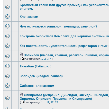
Бромистый калий или другие бромиды как успокоительн
опытом.
Клоназепам
Чем отличаются зопиклон, золпидем, залеплон?
Контроль биоритмов Комплекс для нервной системы ка
Как восстановить чувствительность рецепторов к гамк
Зопиклон (имован, сомнол, релаксон, пиклон, нормас
[
На страницу:
1
,
2
,
3
,
4
]
Тиагабин (Габитрил)
Золпидем (ивадал, санвал)
Сибазон+ клоназепам
Опипрамол (Депренил, Динсидон, Энсидон, Инсидон,
Опрамол, Опримол, Прамолан и Симпрамол)
[
На страницу:
1
...
11
,
12
,
13
]