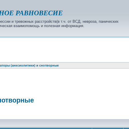
НОЕ РАВНОВЕСИЕ
ссии и тревожных расстройств(в т.ч. от ВСД, невроза, панических
огическая взаимопомощь и полезная информация.
аторы (анксиолитики) и снотворные
снотворные