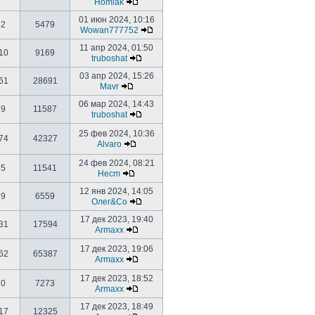
Homiak
01 июн 2024, 10:16
2
5479
Wowan777752
11 апр 2024, 01:50
10
9169
truboshat
03 апр 2024, 15:26
61
28691
Mavr
06 мар 2024, 14:43
9
11587
truboshat
25 фев 2024, 10:36
74
42327
Alvaro
24 фев 2024, 08:21
5
11541
Hecm
12 янв 2024, 14:05
9
6559
Олег&Co
17 дек 2023, 19:40
31
17594
Armaxx
17 дек 2023, 19:06
62
65387
Armaxx
17 дек 2023, 18:52
0
7273
Armaxx
17 дек 2023, 18:49
17
12325