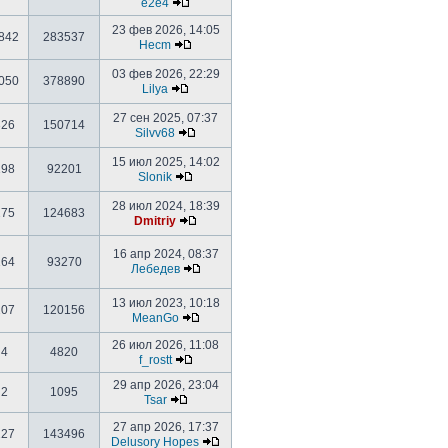
e2e4
23 фев 2026, 14:05
842
283537
Hecm
03 фев 2026, 22:29
050
378890
Lilya
27 сен 2025, 07:37
326
150714
Silvv68
15 июл 2025, 14:02
198
92201
Slonik
28 июл 2024, 18:39
275
124683
Dmitriy
16 апр 2024, 08:37
164
93270
Лебедев
13 июл 2023, 10:18
207
120156
MeanGo
26 июл 2026, 11:08
4
4820
f_rostt
29 апр 2026, 23:04
2
1095
Tsar
27 апр 2026, 17:37
227
143496
Delusory Hopes