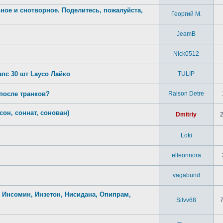
ое и снотворное. Поделитесь, пожалуйста,
Георгий М.
JeamB
Nick0512
пс 30 шт Layco Лайко
TULIP
 после транков?
Raison Detre
он, соннат, сонован)
Dmitriy
Loki
elleonnora
vagabund
 Инсомин, Инзетон, Нисидана, Опипрам,
Silvv68