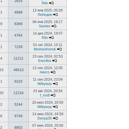
1
2835
Riki
13 янв 2025, 05:00
1
4688
Лебедев
06 янв 2025, 18:17
9
6369
Sandro
14 дек 2024, 19:57
1
4764
Riki
01 окт 2024, 15:11
1
7239
Medvezhonok
23 сен 2024, 02:53
4
11212
Ewo4ka
12 сен 2024, 12:05
63
48413
Некто
11 сен 2024, 23:04
1
6310
Milkyway
23 авг 2024, 20:54
20
12134
f_rostt
20 июл 2024, 20:50
2
5244
Milkyway
14 июн 2024, 16:59
6
9749
Denya35
07 июн 2024, 20:56
2
8803