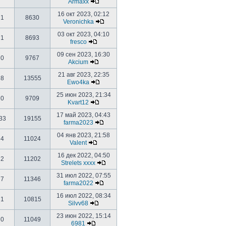
Armaxx
16 окт 2023, 02:12
1
8630
Veronichka
03 окт 2023, 04:10
1
8693
fresco
09 сен 2023, 16:30
0
9767
Akcium
21 авг 2023, 22:35
8
13555
Ewo4ka
25 июн 2023, 21:34
0
9709
Kvart12
17 май 2023, 04:43
33
19155
farma2023
04 янв 2023, 21:58
4
11024
Valent
16 дек 2022, 04:50
2
11202
Strelets xxxx
31 июл 2022, 07:55
7
11346
farma2022
16 июл 2022, 08:34
1
10815
Silvv68
23 июн 2022, 15:14
0
11049
6981