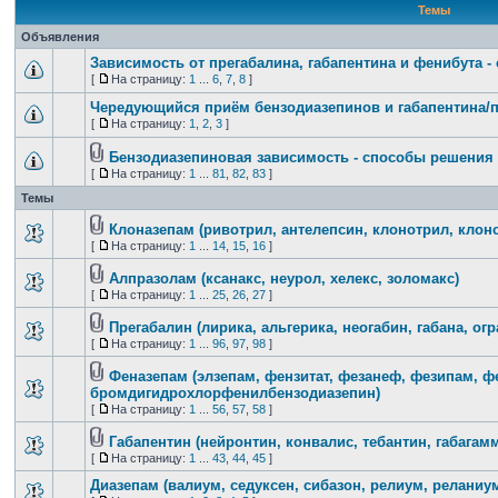
Темы
Объявления
Зависимость от прегабалина, габапентина и фенибута 
[
На страницу:
1
...
6
,
7
,
8
]
Чередующийся приём бензодиазепинов и габапентина/
[
На страницу:
1
,
2
,
3
]
Бензодиазепиновая зависимость - способы решения
[
На страницу:
1
...
81
,
82
,
83
]
Темы
Клоназепам (ривотрил, антелепсин, клонотрил, клон
[
На страницу:
1
...
14
,
15
,
16
]
Алпразолам (ксанакс, неурол, хелекс, золомакс)
[
На страницу:
1
...
25
,
26
,
27
]
Прегабалин (лирика, альгерика, неогабин, габана, огр
[
На страницу:
1
...
96
,
97
,
98
]
Феназепам (элзепам, фензитат, фезанеф, фезипам, ф
бромдигидрохлорфенилбензодиазепин)
[
На страницу:
1
...
56
,
57
,
58
]
Габапентин (нейронтин, конвалис, тебантин, габагамм
[
На страницу:
1
...
43
,
44
,
45
]
Диазепам (валиум, седуксен, сибазон, релиум, реланиум