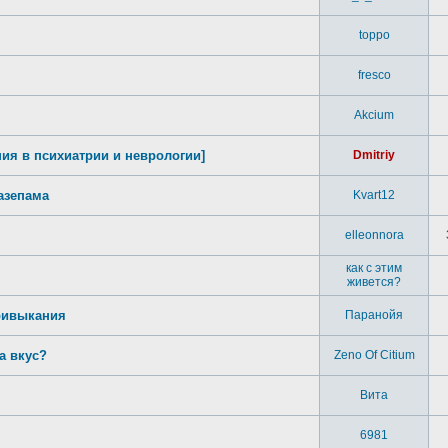
toppo
fresco
Akcium
ния в психиатрии и неврологии]
Dmitriy
азепама
Kvart12
elleonnora
как с этим
живется?
привыкания
Паранойя
а вкус?
Zeno Of Citium
Вита
6981