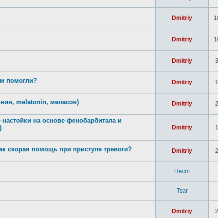
Dmitriy
1
Dmitriy
1
Dmitriy
ам помогли?
Dmitriy
нин, melatonin, меласон)
Dmitriy
 настойки на основе фенобарбитала и
)
Dmitriy
как скорая помощь при приступе тревоги?
Dmitriy
Hecm
Tsar
Dmitriy