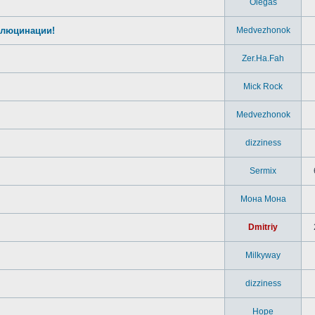
Olegas
ллюцинации!
Medvezhonok
Zer.Ha.Fah
Mick Rock
Medvezhonok
dizziness
Sermix
Мона Мона
Dmitriy
Milkyway
dizziness
Hope