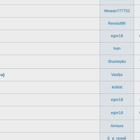
Wowan777752
Revolut96
egor18
Ivan
Shumeyko
го)
Vasilja
koblat
egor18
egor18
Armaxx
Е_в_гений