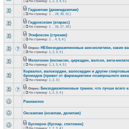
[
На страницу:
1
,
2
,
3
,
4
,
5
]
Гидазепам (диамидазепам)
[
На страницу:
1
...
29
,
30
,
31
]
Гидроксизин (атаракс)
[
На страницу:
1
...
16
,
17
,
18
]
Этифоксин (стрезам)
[
На страницу:
1
...
4
,
5
,
6
]
НЕбензодиазепиновые анксиолитики, какие в
Опрос:
[
На страницу:
1
,
2
,
3
,
4
]
Мелатонин (мелаксен, циркадин, велсон, вита-мелато
[
На страницу:
1
,
2
,
3
,
4
,
5
]
Корвалол, валокордин, валосердин и другие спиртовые
бромидов (привет от фармацевтики позапрошлого века
[
На страницу:
1
,
2
,
3
]
Бензодиазепиновые транки, что лучше всего 
Опрос:
[
На страницу:
1
,
2
,
3
,
4
]
Ранквилон
Оксазепам (нозепам, делипам)
Буспирон (буспар, спитомин)
[
На страницу:
1
,
2
,
3
,
4
]