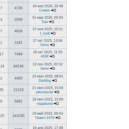
18 апр 2026, 20:49
7
4726
Семен
31 мар 2026, 00:59
3
2059
Tsar
27 ноя 2025, 10:11
7
4926
f_rostt
27 окт 2025, 13:04
1
3181
Orion
26 окт 2025, 11:55
17
7499
HDR
13 сен 2025, 03:32
214
84236
Gene
23 июл 2025, 08:01
2
4455
Darkfog
21 июл 2025, 15:04
35
21218
pterodactyl
18 июл 2025, 15:00
0
5681
vagabund
19 май 2025, 00:43
725
141030
Павел 1978
18 апр 2025, 17:09