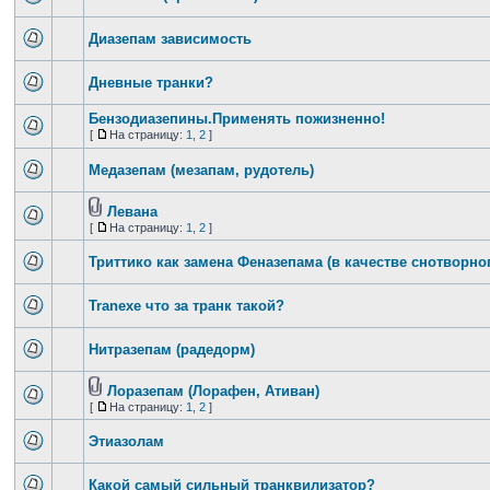
Диазепам зависимость
Дневные транки?
Бензодиазепины.Применять пожизненно!
[
На страницу:
1
,
2
]
Медазепам (мезапам, рудотель)
Левана
[
На страницу:
1
,
2
]
Триттико как замена Феназепама (в качестве снотворно
Tranexe что за транк такой?
Нитразепам (радедорм)
Лоразепам (Лорафен, Ативан)
[
На страницу:
1
,
2
]
Этиазолам
Какой самый сильный транквилизатор?