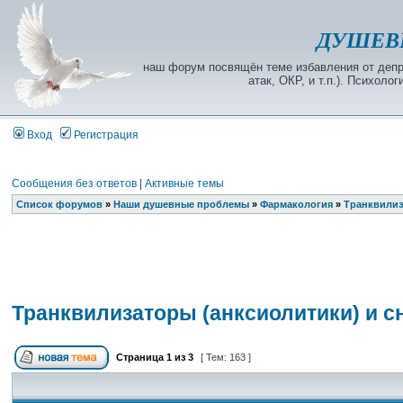
ДУШЕВ
наш форум посвящён теме избавления от депре
атак, ОКР, и т.п.). Психол
Вход
Регистрация
Сообщения без ответов
|
Активные темы
Список форумов
»
Наши душевные проблемы
»
Фармакология
»
Транквилиз
Транквилизаторы (анксиолитики) и 
Страница
1
из
3
[ Тем: 163 ]