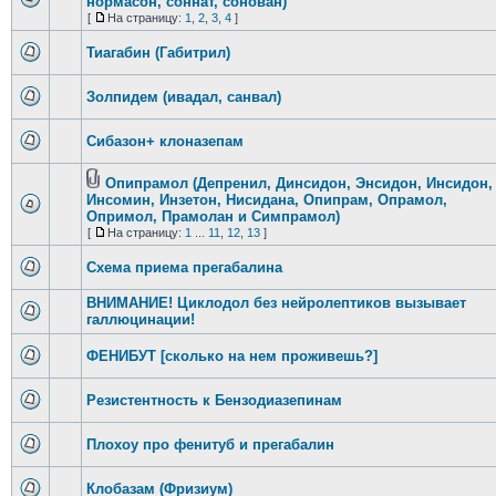
нормасон, соннат, сонован)
[
На страницу:
1
,
2
,
3
,
4
]
Тиагабин (Габитрил)
Золпидем (ивадал, санвал)
Сибазон+ клоназепам
Опипрамол (Депренил, Динсидон, Энсидон, Инсидон,
Инсомин, Инзетон, Нисидана, Опипрам, Опрамол,
Опримол, Прамолан и Симпрамол)
[
На страницу:
1
...
11
,
12
,
13
]
Схема приема прегабалина
ВНИМАНИЕ! Циклодол без нейролептиков вызывает
галлюцинации!
ФЕНИБУТ [сколько на нем проживешь?]
Резистентность к Бензодиазепинам
Плохоу про фенитуб и прегабалин
Клобазам (Фризиум)