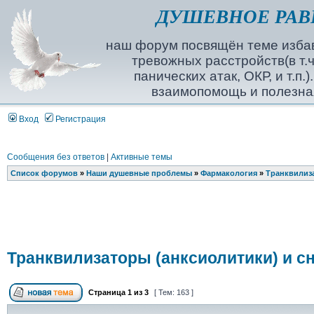
ДУШЕВНОЕ РАВ
наш форум посвящён теме избав
тревожных расстройств(в т.ч
панических атак, ОКР, и т.п.
взаимопомощь и полезна
Вход
Регистрация
Сообщения без ответов
|
Активные темы
Список форумов
»
Наши душевные проблемы
»
Фармакология
»
Транквилиза
Транквилизаторы (анксиолитики) и с
Страница
1
из
3
[ Тем: 163 ]