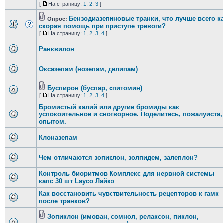
[
На страницу:
1
,
2
,
3
]
Бензодиазепиновые транки, что лучше всего к
Опрос:
скорая помощь при приступе тревоги?
[
На страницу:
1
,
2
,
3
,
4
]
Ранквилон
Оксазепам (нозепам, делипам)
Буспирон (буспар, спитомин)
[
На страницу:
1
,
2
,
3
,
4
]
Бромистый калий или другие бромиды как
успокоительное и снотворное. Поделитесь, пожалуйста,
опытом.
Клоназепам
Чем отличаются зопиклон, золпидем, залеплон?
Контроль биоритмов Комплекс для нервной системы
капс 30 шт Layco Лайко
Как восстановить чувствительность рецепторов к гамк
после транков?
Зопиклон (имован, сомнол, релаксон, пиклон,