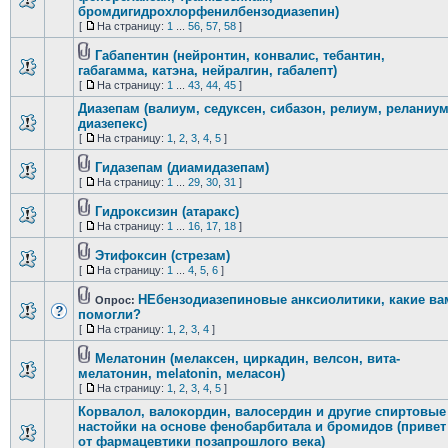
бромдигидрохлорфенилбензодиазепин)
[
На страницу:
1
...
56
,
57
,
58
]
Габапентин (нейронтин, конвалис, тебантин,
габагамма, катэна, нейралгин, габалепт)
[
На страницу:
1
...
43
,
44
,
45
]
Диазепам (валиум, седуксен, сибазон, релиум, реланиум
диазепекс)
[
На страницу:
1
,
2
,
3
,
4
,
5
]
Гидазепам (диамидазепам)
[
На страницу:
1
...
29
,
30
,
31
]
Гидроксизин (атаракс)
[
На страницу:
1
...
16
,
17
,
18
]
Этифоксин (стрезам)
[
На страницу:
1
...
4
,
5
,
6
]
НЕбензодиазепиновые анксиолитики, какие ва
Опрос:
помогли?
[
На страницу:
1
,
2
,
3
,
4
]
Мелатонин (мелаксен, циркадин, велсон, вита-
мелатонин, melatonin, меласон)
[
На страницу:
1
,
2
,
3
,
4
,
5
]
Корвалол, валокордин, валосердин и другие спиртовые
настойки на основе фенобарбитала и бромидов (привет
от фармацевтики позапрошлого века)