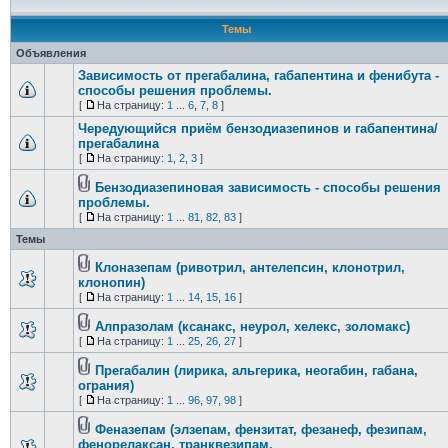
Темы
Объявления
Зависимость от прегабалина, габапентина и фенибута -
способы решения проблемы.
[
На страницу:
1
...
6
,
7
,
8
]
Чередующийся приём бензодиазепинов и габапентина/
прегабалина
[
На страницу:
1
,
2
,
3
]
Бензодиазепиновая зависимость - способы решения
проблемы.
[
На страницу:
1
...
81
,
82
,
83
]
Темы
Клоназепам (ривотрил, антелепсин, клонотрил,
клонопин)
[
На страницу:
1
...
14
,
15
,
16
]
Алпразолам (ксанакс, неурол, хелекс, золомакс)
[
На страницу:
1
...
25
,
26
,
27
]
Прегабалин (лирика, альгерика, неогабин, габана,
ограния)
[
На страницу:
1
...
96
,
97
,
98
]
Феназепам (элзепам, фензитат, фезанеф, фезипам,
фенорелаксан, транквезипам,