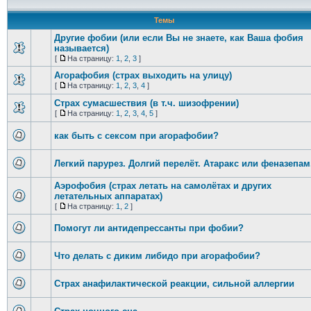
Темы
Другие фобии (или если Вы не знаете, как Ваша фобия
называется)
[
На страницу:
1
,
2
,
3
]
Агорафобия (страх выходить на улицу)
[
На страницу:
1
,
2
,
3
,
4
]
Страх сумасшествия (в т.ч. шизофрении)
[
На страницу:
1
,
2
,
3
,
4
,
5
]
как быть с сексом при агорафобии?
Легкий парурез. Долгий перелёт. Атаракс или феназепам
Аэрофобия (страх летать на самолётах и других
летательных аппаратах)
[
На страницу:
1
,
2
]
Помогут ли антидепрессанты при фобии?
Что делать с диким либидо при агорафобии?
Страх анафилактической реакции, сильной аллергии