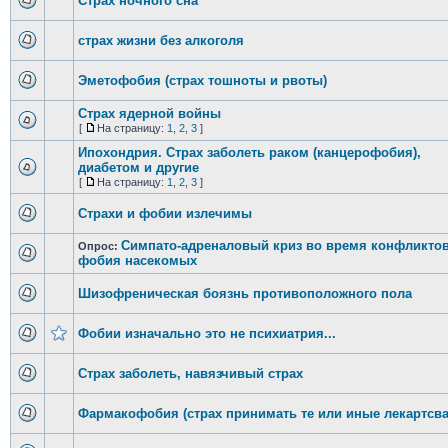
Страх ночного сна
страх жизни без алкоголя
Эметофобия (страх тошноты и рвоты)
Страх ядерной войны
[
На страницу:
1
,
2
,
3
]
Ипохондрия. Страх заболеть раком (канцерофобия),
диабетом и другие
[
На страницу:
1
,
2
,
3
]
Страхи и фобии излечимы
Симпато-адреналовый криз во время конфликтов
Опрос:
фобия насекомых
Шизофреническая боязнь противоположного пола
Фобии изначально это не психиатрия...
Страх заболеть, навязчивый страх
Фармакофобия (страх принимать те или иные лекартсва