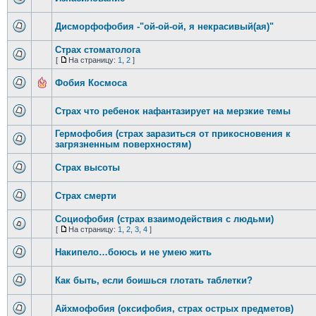
Дисморфофобия -"ой-ой-ой, я некрасивый(ая)"
Страх стоматолога
[
На страницу:
1
,
2
]
Фобия Космоса
Страх что ребенок нафантазирует на мерзкие темы
Гермофобия (страх заразиться от прикосновения к
загрязненным поверхностям)
Страх высоты
Страх смерти
Социофобия (страх взаимодействия с людьми)
[
На страницу:
1
,
2
,
3
,
4
]
Накипело…боюсь и не умею жить
Как быть, если боишься глотать таблетки?
Айхмофобия (оксифобия, страх острых предметов)