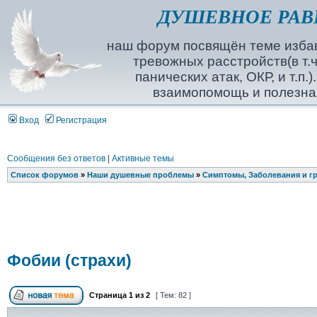
ДУШЕВНОЕ РАВ
наш форум посвящён теме избав
тревожных расстройств(в т.ч
панических атак, ОКР, и т.п.
взаимопомощь и полезна
Вход
Регистрация
Сообщения без ответов
|
Активные темы
Список форумов
»
Наши душевные проблемы
»
Симптомы, Заболевания и г
Фобии (страхи)
Страница
1
из
2
[ Тем: 82 ]