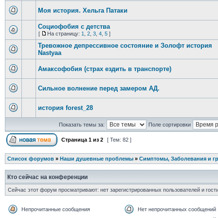
Моя история. Хельга Патаки
Социофобия с детства
[
На страницу:
1
,
2
,
3
,
4
,
5
]
Тревожное депрессивное состояние и Золофт история
Nastyaa
Амаксофобия (страх ездить в транспорте)
Сильное волнение перед замером АД.
история forest_28
Показать темы за:
Поле сортировки
Страница
1
из
2
[ Тем: 82 ]
Список форумов
»
Наши душевные проблемы
»
Симптомы, Заболевания и г
Кто сейчас на конференции
Сейчас этот форум просматривают: нет зарегистрированных пользователей и гости
Непрочитанные сообщения
Нет непрочитанных сообщений