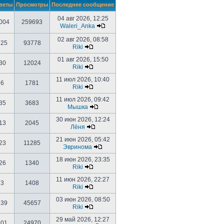
веты
Просмотры
Последнее сообщение
04 авг 2026, 12:25
004
259693
Waleri_Anka
02 авг 2026, 08:58
725
93778
Riki
01 авг 2026, 15:50
30
12024
Riki
11 июл 2026, 10:40
6
1781
Riki
11 июл 2026, 09:42
35
3683
Мышка
30 июн 2026, 12:24
13
2045
Лёня
21 июн 2026, 05:42
23
11285
Эвринома
18 июн 2026, 23:35
26
1340
Riki
11 июн 2026, 22:27
3
1408
Riki
03 июн 2026, 08:50
339
45657
Riki
29 май 2026, 12:27
101
24970