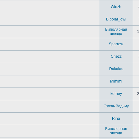
Wtozh
Bipolar_owl
Биполярная
звезда
Sparrow
Chezz
Dakalas
Mimimi
korney
Сжечь Ведьму
Rina
Биполярная
звезда