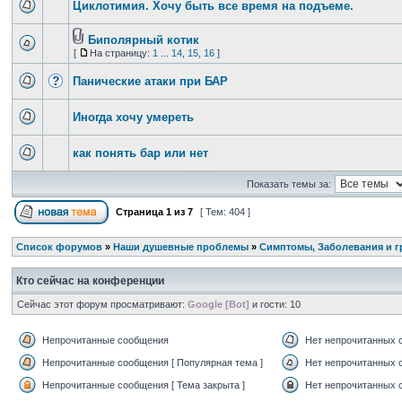
Циклотимия. Хочу быть все время на подъеме.
Биполярный котик
[
На страницу:
1
...
14
,
15
,
16
]
Панические атаки при БАР
Иногда хочу умереть
как понять бар или нет
Показать темы за:
Страница
1
из
7
[ Тем: 404 ]
Список форумов
»
Наши душевные проблемы
»
Симптомы, Заболевания и г
Кто сейчас на конференции
Сейчас этот форум просматривают:
Google [Bot]
и гости: 10
Непрочитанные сообщения
Нет непрочитанных 
Непрочитанные сообщения [ Популярная тема ]
Нет непрочитанных с
Непрочитанные сообщения [ Тема закрыта ]
Нет непрочитанных с