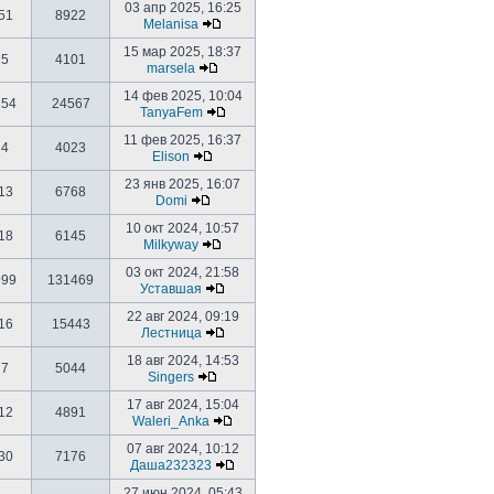
03 апр 2025, 16:25
51
8922
Melanisa
15 мар 2025, 18:37
5
4101
marsela
14 фев 2025, 10:04
154
24567
TanyaFem
11 фев 2025, 16:37
4
4023
Elison
23 янв 2025, 16:07
13
6768
Domi
10 окт 2024, 10:57
18
6145
Milkyway
03 окт 2024, 21:58
999
131469
Уставшая
22 авг 2024, 09:19
16
15443
Лестница
18 авг 2024, 14:53
7
5044
Singers
17 авг 2024, 15:04
12
4891
Waleri_Anka
07 авг 2024, 10:12
30
7176
Даша232323
27 июн 2024, 05:43