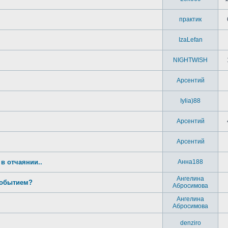
практик
IzaLefan
NIGHTWISH
Арсентий
Iylia)88
Арсентий
Арсентий
 в отчаянии..
Анна188
Ангелина
событием?
Абросимова
Ангелина
Абросимова
denziro