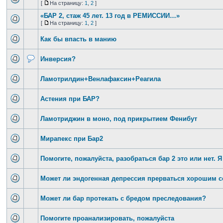
[
На страницу:
1
,
2
]
«БАР 2, стаж 45 лет. 13 год в РЕМИССИИ…»
[
На страницу:
1
,
2
]
Как бы впасть в манию
Инверсия?
Ламотрилдин+Венлафаксин+Реагила
Астения при БАР?
Ламотриджин в моно, под прикрытием Фенибут
Мирапекс при Бар2
Помогите, пожалуйста, разобраться бар 2 это или нет. Я
Может ли эндогенная депрессия прерваться хорошим 
Может ли бар протекать с бредом преследования?
Помогите проанализировать, пожалуйста