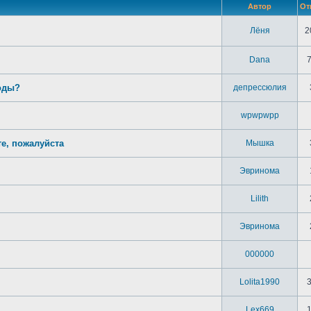
Автор
От
Лёня
2
Dana
зоды?
депрессюлия
wpwpwpp
те, пожалуйста
Мышка
Эвринома
Lilith
Эвринома
000000
Lolita1990
Lex669