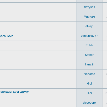
Летучая
Мириам
dfwqd
ого БАР.
Verochka777
Robbi
Starter
Ilana.il
Noname
Hloi
могаем друг другу
Hloi
stevedore