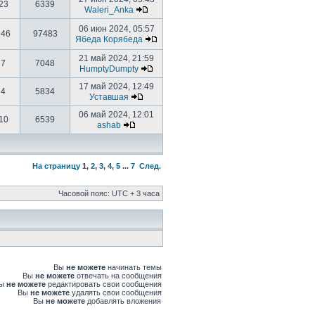
23
6339
Waleri_Anka
06 июн 2024, 05:57
946
97483
Ябеда Корябеда
21 май 2024, 21:59
7
7048
HumptyDumpty
17 май 2024, 12:49
4
5834
Уставшая
06 май 2024, 12:01
10
6539
ashab
На страницу
1
,
2
,
3
,
4
,
5
...
7
След.
Часовой пояс: UTC + 3 часа
Вы
не можете
начинать темы
Вы
не можете
отвечать на сообщения
Вы
не можете
редактировать свои сообщения
Вы
не можете
удалять свои сообщения
Вы
не можете
добавлять вложения