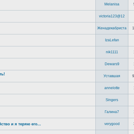
Melanisa
victoria123@12
Женадекабриста
IzaLefan
nik1111
Dewars9
ть!
Уставшая
annelotte
Singers
Галина7
тво и я теряю его...
verygood