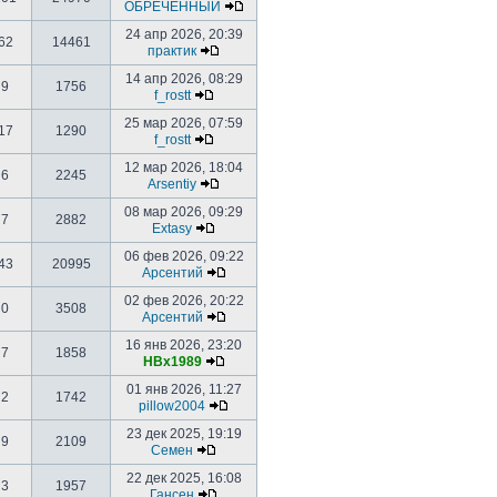
ОБРЕЧЕННЫЙ
24 апр 2026, 20:39
62
14461
практик
14 апр 2026, 08:29
9
1756
f_rostt
25 мар 2026, 07:59
17
1290
f_rostt
12 мар 2026, 18:04
6
2245
Arsentiy
08 мар 2026, 09:29
7
2882
Extasy
06 фев 2026, 09:22
43
20995
Арсентий
02 фев 2026, 20:22
0
3508
Арсентий
16 янв 2026, 23:20
7
1858
HBx1989
01 янв 2026, 11:27
2
1742
pillow2004
23 дек 2025, 19:19
9
2109
Семен
22 дек 2025, 16:08
3
1957
Гансен