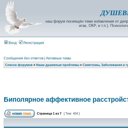
ДУШЕВ
наш форум посвящён теме избавления от депре
атак, ОКР, и т.п.). Психол
Вход
Регистрация
Сообщения без ответов
|
Активные темы
Список форумов
»
Наши душевные проблемы
»
Симптомы, Заболевания и г
Биполярное аффективное расстройс
Страница
1
из
7
[ Тем: 404 ]