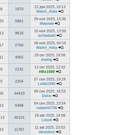
22 дек 2025, 10:13
8
1970
Waleri_Anka
29 ноя 2025, 15:36
25
5861
Мириам
10 ноя 2025, 13:50
13
9616
archiebald
06 ноя 2025, 04:15
17
2760
Waleri_Anka
29 окт 2025, 19:58
11
4062
krwlng
12 окт 2025, 12:32
9
2232
HBx1989
07 сен 2025, 19:29
5
2204
Lolita1990
06 сен 2025, 16:53
85
44420
Dolce
04 сен 2025, 23:54
13
6488
natasm0708
18 авг 2025, 14:08
313
46101
Lissok
11 авг 2025, 23:53
23
11787
stevedore