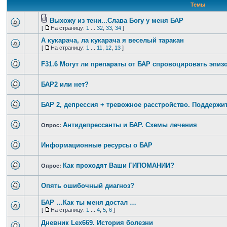
Темы
Выхожу из тени...Слава Богу у меня БАР
[
На страницу:
1
...
32
,
33
,
34
]
А кукарача, ла кукарача я веселый таракан
[
На страницу:
1
...
11
,
12
,
13
]
F31.6 Могут ли препараты от БАР спровоцировать эпи
БАР2 или нет?
БАР 2, депрессия + тревожное расстройство. Поддержи
Антидепрессанты и БАР. Схемы лечения
Опрос:
Информационные ресурсы о БАР
Как проходят Ваши ГИПОМАНИИ?
Опрос:
Опять ошибочный диагноз?
БАР …Как ты меня достал …
[
На страницу:
1
...
4
,
5
,
6
]
Дневник Lex669. История болезни