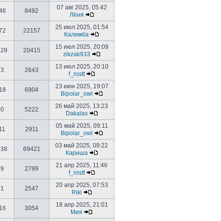
07 авг 2025, 05:42
48
8492
Лёня
25 июл 2025, 01:54
72
22157
Калимба
15 июл 2025, 20:09
129
20415
zikzak933
13 июл 2025, 20:10
3
2643
f_rostt
23 июн 2025, 19:07
18
6904
Bipolar_owl
26 май 2025, 13:23
0
5222
Dakalas
05 май 2025, 09:11
11
2911
Bipolar_owl
03 май 2025, 09:22
238
69421
Кариша
21 апр 2025, 11:46
9
2799
f_rostt
20 апр 2025, 07:53
1
2547
Riki
18 апр 2025, 21:01
16
3054
Мия