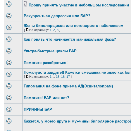
Прошу принять участие в небольшом исследовании
Рекуррентная депрессия или БАР?
Жены биполярщиков или поговорим о наболевшем
[
На страницу:
1
,
2
,
3
]
Как понять что начинается маниакальная фаза?
Ультра-быстрые циклы БАР
Помогите разобраться!
Пожалуйста зайдите!! Кажется смешанка не знаю как бы
[
На страницу:
1
...
15
,
16
,
17
]
Гипомания на фоне приема АД(Эсциталопрам)
Помогите! БАР или нет?
ПРИЧИНЫ БАР
Кажется, у моего друга и мужчины биполярное расстройс