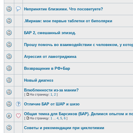
Непринятие близкими. Что посоветуете?
.Мириам: мои первые таблетки от биполярки
БАР 2, смешанный эпизод.
Прошу помочь во взаимодействии с человеком, у котор
Агрессия от ламотриджина
Возвращение в РФ+Бар
Новый диагноз
Влюбленности из-за мании?
[
На страницу:
1
,
2
]
Отличие БАР от ШАР и шизо
Общая темка для Барсиков (БАР). Делимся опытом и по
[
На страницу:
1
...
4
,
5
,
6
]
Советы и рекомендации при циклотимии