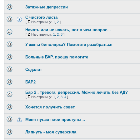
Затяжные депрессии
С чистого листа
[
На страницу:
1
,
2
]
Начать или не начать, вот в чем вопрос...
[
На страницу:
1
,
2
,
3
]
У жены биполярка? Помогите разобраться
Больные БАР, прошу помогите
Седалит
БАР2
Бар 2 , тревога, депрессия. Можно лечить без АД?
[
На страницу:
1
,
2
,
3
,
4
]
Хочется получить совет.
Меня пугают мои приступы ..
Ляпнуть - моя суперсила