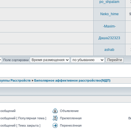
po_shpalam
Neko_hime
-Maxim-
Даша232323
ashab
Поле сортировки
руппы Расстройств
»
Биполярное аффективное расстройство(МДП)
сообщений
Объявление
ообщений [ Популярная тема ]
Прилепленная
ообщений [ Тема закрыта ]
Перенесённая