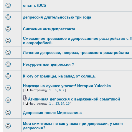
опыт с tDCS
депрессия длительностью три года
Снижение антидепрессанта
Смешанное тревожное и депрессивное расстройство с 
и агарофобией.
Лечение депрессии, невроза, тревожного расстройства
Рекуррентная депрессия ?
К югу от границы, на запад от солнца.
Надежда на лучшее угасает! История Yulechka
[
На страницу:
1
...
5
,
6
,
7
]
Атипичная депрессия с выраженной соматикой
[
На страницу:
1
...
13
,
14
,
15
]
Депрессия после Миртазапина
Мои симптомы не как у всех при депрессии, у меня
депрессия?