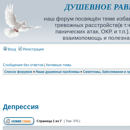
ДУШЕВНОЕ РАВ
наш форум посвящён теме избав
тревожных расстройств(в т.ч
панических атак, ОКР, и т.п.
взаимопомощь и полезна
Вход
Регистрация
Сообщения без ответов
|
Активные темы
Список форумов
»
Наши душевные проблемы
»
Симптомы, Заболевания и г
Депрессия
Страница
1
из
7
[ Тем: 375 ]