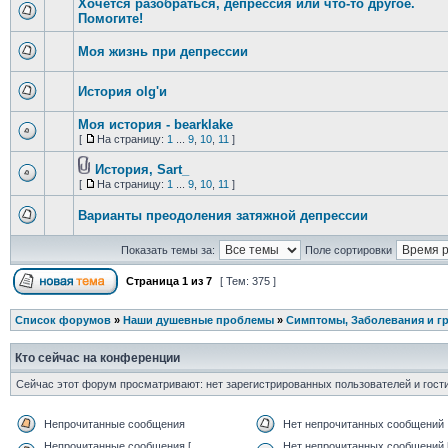
Хочется разобраться, депрессия или что-то другое.
Помогите!
Моя жизнь при депрессии
История olg'и
Моя история - bearklake
[
На страницу:
1
...
9
,
10
,
11
]
История, Sart_
[
На страницу:
1
...
9
,
10
,
11
]
Варианты преодоления затяжной депрессии
Показать темы за:
Поле сортировки
Страница
1
из
7
[ Тем: 375 ]
Список форумов
»
Наши душевные проблемы
»
Симптомы, Заболевания и г
Кто сейчас на конференции
Сейчас этот форум просматривают: нет зарегистрированных пользователей и гости
Непрочитанные сообщения
Нет непрочитанных сообщений
Непрочитанные сообщения [
Нет непрочитанных сообщений 