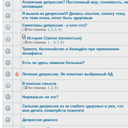
Атипичная депрессия? Постоянный жор, сонливость, не
мотивации
Я вышла из депрессии!!! Делюсь опытом, помогу тому,
кто тоже очень хочет быть здоровым
Симптомы депрессии - у кого что?
[
На страницу:
1
,
2
,
3
,
4
]
История Claimer (полностью)
[
На страницу:
1
...
6
,
7
,
8
]
Тревога, беспокойство и безнадëга при применении
велафакса
Есть ли здесь лежачие больные?
Лечение депрессии. Не помогает выбранный АД.
В поисках смысла
[
На страницу:
1
,
2
,
3
]
Нормально ли это?
Сильная депрессия из за слабого здоровья и ума, что
мне делать пожалуйста помогите
Депрессия диагноз