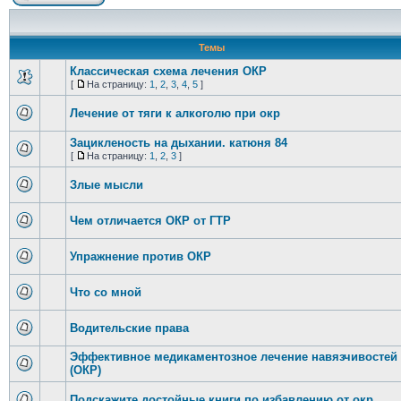
Темы
Классическая схема лечения ОКР
[
На страницу:
1
,
2
,
3
,
4
,
5
]
Лечение от тяги к алкоголю при окр
Зацикленость на дыхании. катюня 84
[
На страницу:
1
,
2
,
3
]
Злые мысли
Чем отличается ОКР от ГТР
Упражнение против ОКР
Что со мной
Водительские права
Эффективное медикаментозное лечение навязчивостей
(ОКР)
Подскажите достойные книги по избавлению от окр