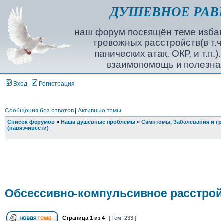
ДУШЕВНОЕ РАВ
наш форум посвящён теме избав
тревожных расстройств(в т.ч
панических атак, ОКР, и т.п.
взаимопомощь и полезна
Вход
Регистрация
Сообщения без ответов
|
Активные темы
Список форумов
»
Наши душевные проблемы
»
Симптомы, Заболевания и г
(навязчивости)
Обсессивно-компульсивное расстрой
Страница
1
из
4
[ Тем: 233 ]