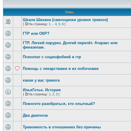
Темы
Шкала Шихана (самооценки уровня тревоги)
[
На страницу:
1
...
4
,
5
,
6
]
ГТР или ОКР?
ГТР. Легкий парурез. Долгий перелёт. Атаракс или
феназепам.
Психопат с социофобией и гтр
Помощь с лекарствами и их побочками
какая у вас тревога
ИльяГотье. История
[
На страницу:
1
,
2
,
3
]
Помогите разобраться, кто опытный?
Два диагноза
Тревожность в отношениях без причины