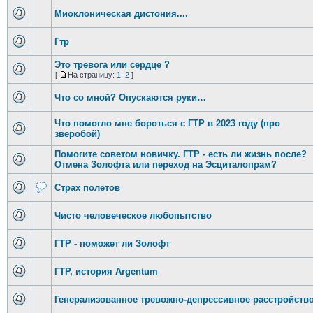
Миоклоническая дистония....
Гтр
Это тревога или сердце ?
[
На страницу:
1
,
2
]
Что со мной? Опускаются руки…
Что помогло мне бороться с ГТР в 2023 году (про
зверобой)
Помогите советом новичку. ГТР - есть ли жизнь после?
Отмена Золофта или переход на Эсциталопрам?
Страх полетов
Чисто человеческое любопытство
ГТР - поможет ли Золофт
ГТР, история Argentum
Генерализованное тревожно-депрессивное расстройств