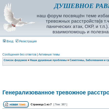
ДУШЕВНОЕ РАВ
наш форум посвящён теме избав
тревожных расстройств(в т.ч
панических атак, ОКР, и т.п.
взаимопомощь и полезна
Вход
Регистрация
Сообщения без ответов
|
Активные темы
Список форумов
»
Наши душевные проблемы
»
Симптомы, Заболевания и г
Генерализованное тревожное расстр
Страница
1
из
7
[ Тем: 387 ]