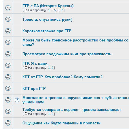
ГТР с ПА (История Кряквы)
[
На страницу:
1
...
5
,
6
,
7
]
Тревога, опустились руки(
Короткометражка про ГТР
Может ли быть тревожное расстройство без проблем со
сном?
Просмотрел полдюжины книг про тревожность
ГТР. Я с вами.
[
На страницу:
1
,
2
]
КПТ от ГТР. Кто пробовал? Кому помогло?
КПТ при ГТР
Многолетняя тревога с нарушениями сна + субъективн
ушной шум
Требуется совершить перелет - тревога зашкаливает
[
На страницу:
1
,
2
]
Ощущение как будто падаешь в пропасть