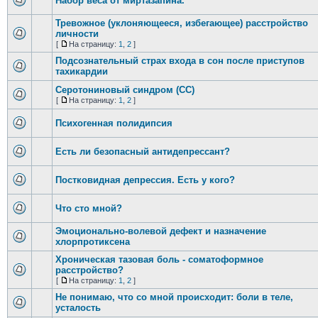
Набор веса от миртазапина.
Тревожное (уклоняющееся, избегающее) расстройство
личности
[
На страницу:
1
,
2
]
Подсознательный страх входа в сон после приступов
тахикардии
Серотониновый синдром (СС)
[
На страницу:
1
,
2
]
Психогенная полидипсия
Есть ли безопасный антидепрессант?
Постковидная депрессия. Есть у кого?
Что сто мной?
Эмоционально-волевой дефект и назначение
хлорпротиксена
Хроническая тазовая боль - соматоформное
расстройство?
[
На страницу:
1
,
2
]
Не понимаю, что со мной происходит: боли в теле,
усталость