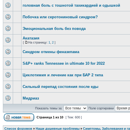
головная боль с тошнотой тахикардией и одышкой
Побочка или серотониновый синдром?
Эмоциональная боль без повода
Акатазия
[
На страницу:
1
,
2
]
Синдром отмены феназепама
S&P+ ranks Tennessee in ultimate 10 for 2022
Циклотимия и лечение как при БАР 2 типа
Сильный перепад состояния после еды
Мидриаз
Показать темы за:
Поле сортировки
Страница
1
из
10
[ Тем: 600 ]
Список форумов
»
Наши душевные проблемы
»
Симптомы, Заболевания и г