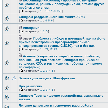
Бессонница (инсомния) - проблема с вечерним
засыпанием, ранними пробуждениями, а также другие
проблемы со сном.
[
На страницу:
1
...
157
,
158
,
159
]
Синдром раздражённого кишечника (СРК)
[
На страницу:
1
...
4
,
5
,
6
]
Ангедония
[
На страницу:
1
,
2
,
3
]
Проблема с либидо и потенцией, как на фоне
Опрос:
приёма психотропных препаратов(например
антидепрессантов группы СИОЗС), так и без них.
[
На страницу:
1
...
21
,
22
,
23
]
Астения (неврастения, церебрастения, слабость,
повышенная утомляемость, синдром хронической
усталости, СХУ, в том числе как побочка при приеме
психофармы)
[
На страницу:
1
,
2
,
3
,
4
,
5
]
Заметка для людей с Шизофренией
Про ремиссию
[
На страницу:
1
,
2
,
3
,
4
,
5
]
Синдром Туретта и другие расстройства, связанные с
тиками
Лечение депрессии и тревожного расстройства