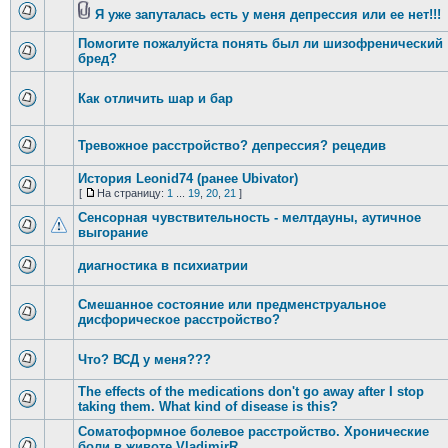
Я уже запуталась есть у меня депрессия или ее нет!!!
Помогите пожалуйста понять был ли шизофренический
бред?
Как отличить шар и бар
Тревожное расстройство? депрессия? рецедив
История Leonid74 (ранее Ubivator)
[
На страницу:
1
...
19
,
20
,
21
]
Сенсорная чувствительность - мелтдауны, аутичное
выгорание
диагностика в психиатрии
Смешанное состояние или предменструальное
дисфорическое расстройство?
Что? ВСД у меня???
The effects of the medications don't go away after I stop
taking them. What kind of disease is this?
Соматоформное болевое расстройство. Хронические
боли в животе VladimirR