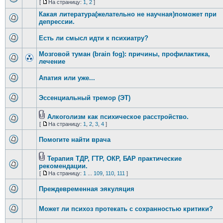
[
На страницу:
1
,
2
]
Какая литература(желательно не научная)поможет при
депрессии.
Есть ли смысл идти к психиатру?
Мозговой туман (brain fog): причины, профилактика,
лечение
Апатия или уже...
Эссенциальный тремор (ЭТ)
Алкоголизм как психическое расстройство.
[
На страницу:
1
,
2
,
3
,
4
]
Помогите найти врача
Терапия ТДР, ГТР, ОКР, БАР практические
рекомендации.
[
На страницу:
1
...
109
,
110
,
111
]
Преждевременная эякуляция
Может ли психоз протекать с сохранностью критики?