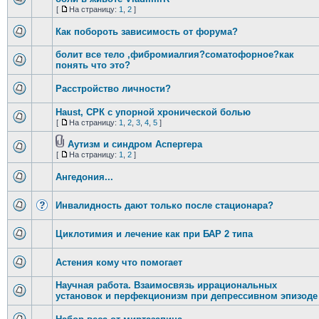
[
На страницу:
1
,
2
]
Как побороть зависимость от форума?
болит все тело ,фибромиалгия?соматофорное?как
понять что это?
Расстройство личности?
Haust, СРК с упорной хронической болью
[
На страницу:
1
,
2
,
3
,
4
,
5
]
Аутизм и синдром Аспергера
[
На страницу:
1
,
2
]
Ангедония...
Инвалидность дают только после стационара?
Циклотимия и лечение как при БАР 2 типа
Астения кому что помогает
Научная работа. Взаимосвязь иррациональных
установок и перфекционизм при депрессивном эпизоде