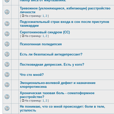
Набор веса от миртазапина.
Тревожное (уклоняющееся, избегающее) расстройство
личности
[
На страницу:
1
,
2
]
Подсознательный страх входа в сон после приступов
тахикардии
Серотониновый синдром (СС)
[
На страницу:
1
,
2
]
Психогенная полидипсия
Есть ли безопасный антидепрессант?
Постковидная депрессия. Есть у кого?
Что сто мной?
Эмоционально-волевой дефект и назначение
хлорпротиксена
Хроническая тазовая боль - соматоформное
расстройство?
[
На страницу:
1
,
2
]
Не понимаю, что со мной происходит: боли в теле,
усталость