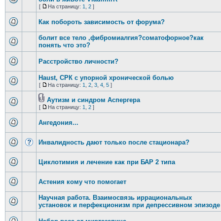
[
На страницу:
1
,
2
]
Как побороть зависимость от форума?
болит все тело ,фибромиалгия?соматофорное?как
понять что это?
Расстройство личности?
Haust, СРК с упорной хронической болью
[
На страницу:
1
,
2
,
3
,
4
,
5
]
Аутизм и синдром Аспергера
[
На страницу:
1
,
2
]
Ангедония...
Инвалидность дают только после стационара?
Циклотимия и лечение как при БАР 2 типа
Астения кому что помогает
Научная работа. Взаимосвязь иррациональных
установок и перфекционизм при депрессивном эпизоде