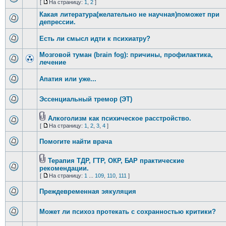
[
На страницу:
1
,
2
]
Какая литература(желательно не научная)поможет при
депрессии.
Есть ли смысл идти к психиатру?
Мозговой туман (brain fog): причины, профилактика,
лечение
Апатия или уже...
Эссенциальный тремор (ЭТ)
Алкоголизм как психическое расстройство.
[
На страницу:
1
,
2
,
3
,
4
]
Помогите найти врача
Терапия ТДР, ГТР, ОКР, БАР практические
рекомендации.
[
На страницу:
1
...
109
,
110
,
111
]
Преждевременная эякуляция
Может ли психоз протекать с сохранностью критики?