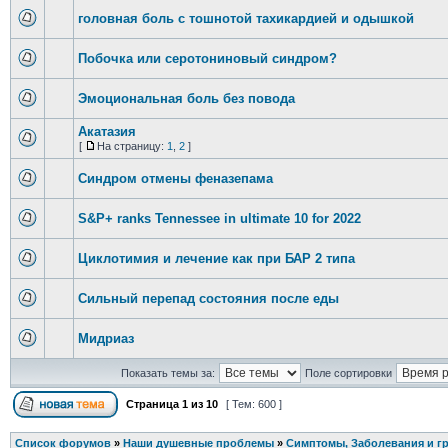
головная боль с тошнотой тахикардией и одышкой
Побочка или серотониновый синдром?
Эмоциональная боль без повода
Акатазия
[
На страницу:
1
,
2
]
Синдром отмены феназепама
S&P+ ranks Tennessee in ultimate 10 for 2022
Циклотимия и лечение как при БАР 2 типа
Сильный перепад состояния после еды
Мидриаз
Показать темы за:
Поле сортировки
Страница
1
из
10
[ Тем: 600 ]
Список форумов
»
Наши душевные проблемы
»
Симптомы, Заболевания и г