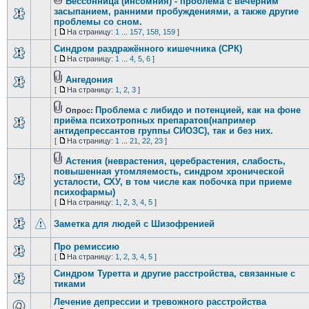
Бессонница (инсомния) - проблема с вечерним
засыпанием, ранними пробуждениями, а также другие
проблемы со сном.
[
На страницу:
1
...
157
,
158
,
159
]
Синдром раздражённого кишечника (СРК)
[
На страницу:
1
...
4
,
5
,
6
]
Ангедония
[
На страницу:
1
,
2
,
3
]
Проблема с либидо и потенцией, как на фоне
Опрос:
приёма психотропных препаратов(например
антидепрессантов группы СИОЗС), так и без них.
[
На страницу:
1
...
21
,
22
,
23
]
Астения (неврастения, церебрастения, слабость,
повышенная утомляемость, синдром хронической
усталости, СХУ, в том числе как побочка при приеме
психофармы)
[
На страницу:
1
,
2
,
3
,
4
,
5
]
Заметка для людей с Шизофренией
Про ремиссию
[
На страницу:
1
,
2
,
3
,
4
,
5
]
Синдром Туретта и другие расстройства, связанные с
тиками
Лечение депрессии и тревожного расстройства