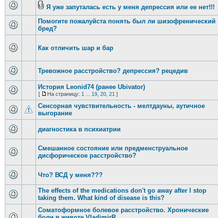
Я уже запуталась есть у меня депрессия или ее нет!!!
Помогите пожалуйста понять был ли шизофренический
бред?
Как отличить шар и бар
Тревожное расстройство? депрессия? рецедив
История Leonid74 (ранее Ubivator)
[
На страницу:
1
...
19
,
20
,
21
]
Сенсорная чувствительность - мелтдауны, аутичное
выгорание
диагностика в психиатрии
Смешанное состояние или предменструальное
дисфорическое расстройство?
Что? ВСД у меня???
The effects of the medications don't go away after I stop
taking them. What kind of disease is this?
Соматоформное болевое расстройство. Хронические
боли в животе VladimirR