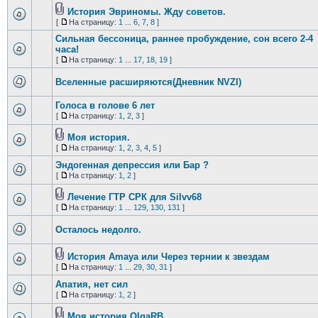
История Эвриномы. Жду советов.
[
На страницу:
1
...
6
,
7
,
8
]
Сильная бессоница, раннее пробуждение, сон всего 2-4
часа!
[
На страницу:
1
...
17
,
18
,
19
]
Вселенные расширяются(Дневник NVZI)
Голоса в голове 6 лет
[
На страницу:
1
,
2
,
3
]
Моя история.
[
На страницу:
1
,
2
,
3
,
4
,
5
]
Эндогенная депрессия или Бар ?
[
На страницу:
1
,
2
]
Лечение ГТР СРК для Silvv68
[
На страницу:
1
...
129
,
130
,
131
]
Осталось недолго.
История Amaya или Через тернии к звездам
[
На страницу:
1
...
29
,
30
,
31
]
Апатия, нет сил
[
На страницу:
1
,
2
]
Моя история OlgaRB