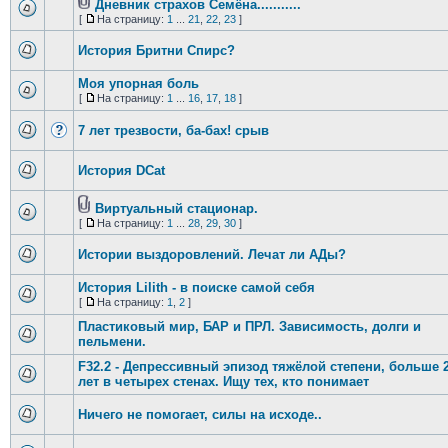
Дневник страхов Семёна...........
[
На страницу:
1
...
21
,
22
,
23
]
История Бритни Спирс?
Моя упорная боль
[
На страницу:
1
...
16
,
17
,
18
]
7 лет трезвости, ба-бах! срыв
История DCat
Виртуальный стационар.
[
На страницу:
1
...
28
,
29
,
30
]
Истории выздоровлений. Лечат ли АДы?
История Lilith - в поиске самой себя
[
На страницу:
1
,
2
]
Пластиковый мир, БАР и ПРЛ. Зависимость, долги и
пельмени.
F32.2 - Депрессивный эпизод тяжёлой степени, больше 
лет в четырех стенах. Ищу тех, кто понимает
Ничего не помогает, силы на исходе..