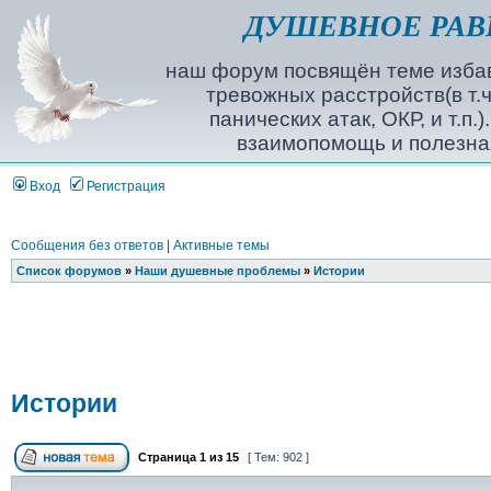
ДУШЕВНОЕ РАВ
наш форум посвящён теме избав
тревожных расстройств(в т.ч
панических атак, ОКР, и т.п.
взаимопомощь и полезна
Вход
Регистрация
Сообщения без ответов
|
Активные темы
Список форумов
»
Наши душевные проблемы
»
Истории
Истории
Страница
1
из
15
[ Тем: 902 ]