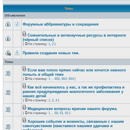
Темы
Объявления
Форумные аббревиатуры и сокращения
Сомнительные и антинаучные ресурсы в интернете
(чёрный список)
[
На страницу:
1
,
2
]
Правила создания новых тем.
Темы
Если вам плохо прямо сейчас или хочется немного
поныть в общей теме
[
На страницу:
1
...
652
,
653
,
654
]
Как всё начиналось у нас, а так же профилактика и
раннее предупреждение аналогичного заболевания у
наших детей
[
На страницу:
1
,
2
,
3
]
Медицинские вопросы врачам нашего форума.
[
На страницу:
1
...
50
,
51
,
52
]
Хорошие события и моменты, связанные с нашим
самочувствием (хвастаемся нашими удачами и