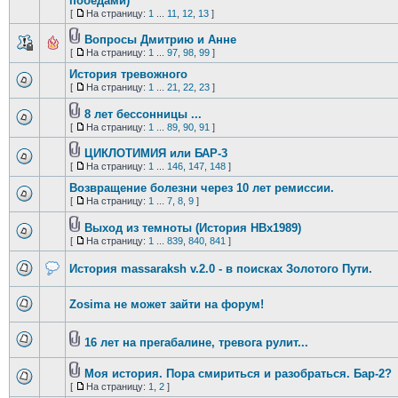
победами)
[
На страницу:
1
...
11
,
12
,
13
]
Вопросы Дмитрию и Анне
[
На страницу:
1
...
97
,
98
,
99
]
История тревожного
[
На страницу:
1
...
21
,
22
,
23
]
8 лет бессонницы ...
[
На страницу:
1
...
89
,
90
,
91
]
ЦИКЛОТИМИЯ или БАР-3
[
На страницу:
1
...
146
,
147
,
148
]
Возвращение болезни через 10 лет ремиссии.
[
На страницу:
1
...
7
,
8
,
9
]
Выход из темноты (История HBx1989)
[
На страницу:
1
...
839
,
840
,
841
]
История massaraksh v.2.0 - в поисках Золотого Пути.
Zosima не может зайти на форум!
16 лет на прегабалине, тревога рулит...
Моя история. Пора смириться и разобраться. Бар-2?
[
На страницу:
1
,
2
]