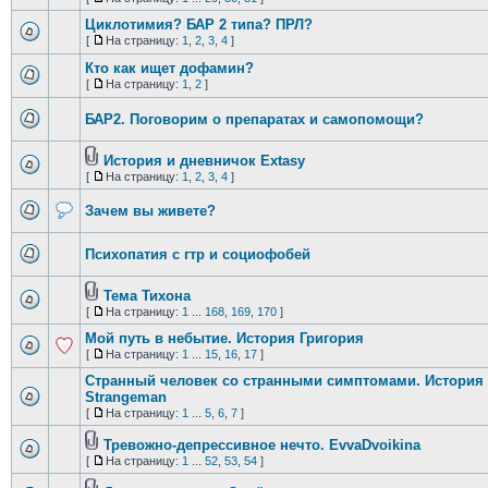
Циклотимия? БАР 2 типа? ПРЛ?
[
На страницу:
1
,
2
,
3
,
4
]
Кто как ищет дофамин?
[
На страницу:
1
,
2
]
БАР2. Поговорим о препаратах и самопомощи?
История и дневничок Extasy
[
На страницу:
1
,
2
,
3
,
4
]
Зачем вы живете?
Психопатия с гтр и социофобей
Тема Тихона
[
На страницу:
1
...
168
,
169
,
170
]
Мой путь в небытие. История Григория
[
На страницу:
1
...
15
,
16
,
17
]
Странный человек со странными симптомами. История
Strangeman
[
На страницу:
1
...
5
,
6
,
7
]
Тревожно-депрессивное нечто. EvvaDvoikina
[
На страницу:
1
...
52
,
53
,
54
]