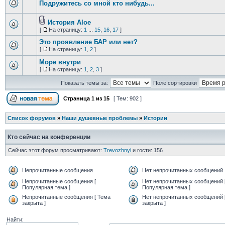
Подружитесь со мной кто нибудь...
История Aloe
[
На страницу:
1
...
15
,
16
,
17
]
Это проявление БАР или нет?
[
На страницу:
1
,
2
]
Море внутри
[
На страницу:
1
,
2
,
3
]
Показать темы за:
Поле сортировки
Страница
1
из
15
[ Тем: 902 ]
Список форумов
»
Наши душевные проблемы
»
Истории
Кто сейчас на конференции
Сейчас этот форум просматривают:
Trevozhnyi
и гости: 156
Непрочитанные сообщения
Нет непрочитанных сообщений
Непрочитанные сообщения [
Нет непрочитанных сообщений 
Популярная тема ]
Популярная тема ]
Непрочитанные сообщения [ Тема
Нет непрочитанных сообщений 
закрыта ]
закрыта ]
Найти: