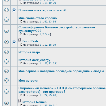
[
На страницу:
1
...
18
,
19
,
20
]
Помогите понять, что со мной!
Мне снова стало хорошо
[
На страницу:
1
...
52
,
53
,
54
]
Соматофорноме болевое расстройство - лечение
существует???
[
На страницу:
1
,
2
,
3
,
4
]
Блог Pash
[
На страницу:
1
...
17
,
18
,
19
]
История vasja
История dark_energy
[
На страницу:
1
...
21
,
22
,
23
]
Мое первое и наверное последнее обращение к людям
Моя история
Нейрогенный мочевой и СХТБ(Соматоформное болевое
расстройство) - это приговор?
[
На страницу:
1
...
24
,
25
,
26
]
История Nomen
[
На страницу:
1
...
29
,
30
,
31
]