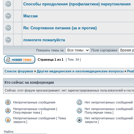
Способы преодоления (профилактики) переутомления
Массаж
Re: Спортивное питание (за и против)
помогите пожалуйста
Показать темы за:
Поле сортировки
Страница
1
из
1
[ Тем: 34 ]
Список форумов
»
Другие медицинские и околомедицинские вопросы
»
Реа
Кто сейчас на конференции
Сейчас этот форум просматривают: нет зарегистрированных пользователей и гости
Непрочитанные сообщения
Нет непрочитанных сообщений
Непрочитанные сообщения [
Нет непрочитанных сообщений 
Популярная тема ]
Популярная тема ]
Непрочитанные сообщения [ Тема
Нет непрочитанных сообщений 
закрыта ]
закрыта ]
Найти: