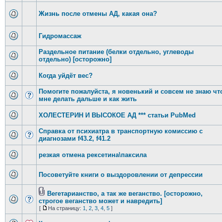
Жизнь после отмены АД, какая она?
Гидромассаж
Раздельное питание (белки отдельно, углеводы
отдельно) [осторожно]
Когда уйдёт вес?
Помогите пожалуйста, я новенький и совсем не знаю чт
мне делать дальше и как жить
ХОЛЕСТЕРИН И ВЫСОКОЕ АД *** статьи PubMed
Справка от психиатра в транспортную комиссию с
диагнозами f43.2, f41.2
резкая отмена рексетина\паксила
Посоветуйте книги о выздоровлении от депрессии
Вегетарианство, а так же веганство. [осторожно,
строгое веганство может и навредить]
[
На страницу:
1
,
2
,
3
,
4
,
5
]