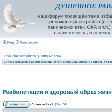
ДУШЕВНОЕ РАВ
наш форум посвящён теме избав
тревожных расстройств(в т.ч
панических атак, ОКР, и т.п.
взаимопомощь и полезна
Вход
Регистрация
Сообщения без ответов
|
Активные темы
Список форумов
»
Другие медицинские и околомедицинские вопросы
»
Реа
Реабилитация и здоровый образ жизн
Страница
1
из
1
[ Тем: 34 ]