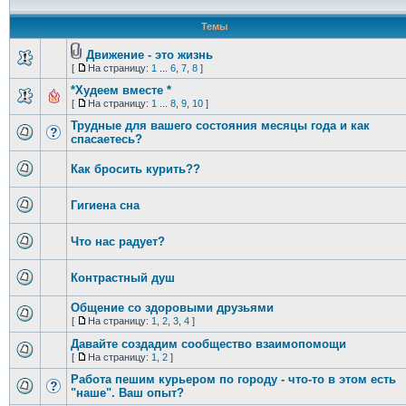
Темы
Движение - это жизнь
[
На страницу:
1
...
6
,
7
,
8
]
*Худеем вместе *
[
На страницу:
1
...
8
,
9
,
10
]
Трудные для вашего состояния месяцы года и как
спасаетесь?
Как бросить курить??
Гигиена сна
Что нас радует?
Контрастный душ
Общение со здоровыми друзьями
[
На страницу:
1
,
2
,
3
,
4
]
Давайте создадим сообщество взаимопомощи
[
На страницу:
1
,
2
]
Работа пешим курьером по городу - что-то в этом есть
"наше". Ваш опыт?