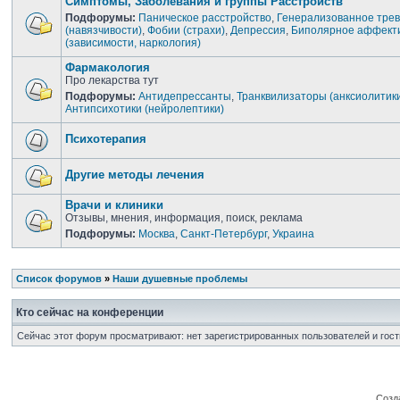
Симптомы, Заболевания и группы Расстройств
Подфорумы:
Паническое расстройство
,
Генерализованное трев
(навязчивости)
,
Фобии (страхи)
,
Депрессия
,
Биполярное аффекти
(зависимости, наркология)
Фармакология
Про лекарства тут
Подфорумы:
Антидепрессанты
,
Транквилизаторы (анксиолитик
Антипсихотики (нейролептики)
Психотерапия
Другие методы лечения
Врачи и клиники
Отзывы, мнения, информация, поиск, реклама
Подфорумы:
Москва
,
Санкт-Петербург
,
Украина
Список форумов
»
Наши душевные проблемы
Кто сейчас на конференции
Сейчас этот форум просматривают: нет зарегистрированных пользователей и гост
Созд