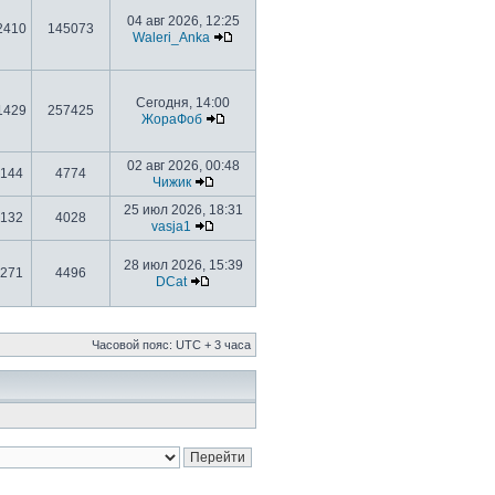
04 авг 2026, 12:25
2410
145073
Waleri_Anka
Сегодня, 14:00
1429
257425
ЖораФоб
02 авг 2026, 00:48
144
4774
Чижик
25 июл 2026, 18:31
132
4028
vasja1
28 июл 2026, 15:39
271
4496
DCat
Часовой пояс: UTC + 3 часа