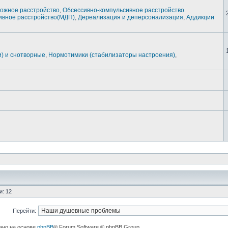
ожное расстройство
,
Обсессивно-компульсивное расстройство
вное расстройство(МДП)
,
Дереализация и деперсонализация
,
Аддикции
и) и снотворные
,
Нормотимики (стабилизаторы настроения)
,
и: 12
Перейти:
ано на основе
phpBB
® Forum Software © phpBB Group