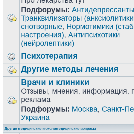
Про лекарства тут
Подфорумы:
Антидепрессант
Транквилизаторы (анксиолитики
снотворные
,
Нормотимики (ста
настроения)
,
Антипсихотики
(нейролептики)
Психотерапия
Другие методы лечения
Врачи и клиники
Отзывы, мнения, информация, п
реклама
Подфорумы:
Москва
,
Санкт-Пе
Украина
Другие медицинские и околомедицинские вопросы