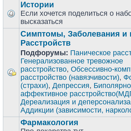
Истории
Если хочется поделиться о наб
высказаться
Симптомы, Заболевания и 
Расстройств
Подфорумы:
Паническое расс
Генерализованное тревожное
расстройство
,
Обсессивно-комп
расстройство (навязчивости)
,
Ф
(страхи)
,
Депрессия
,
Биполярно
аффективное расстройство(МД
Дереализация и деперсонализ
Аддикции (зависимости, наркол
Фармакология