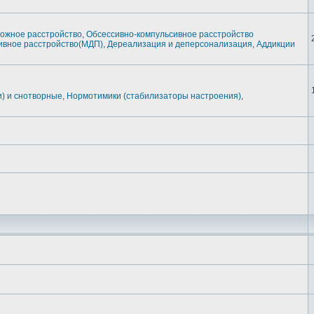
ожное расстройство
,
Обсессивно-компульсивное расстройство
вное расстройство(МДП)
,
Дереализация и деперсонализация
,
Аддикции
и) и снотворные
,
Нормотимики (стабилизаторы настроения)
,