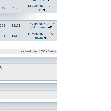
14 июл 2026, 17:15
170
7100
Hecm
27 июл 2026, 04:15
298
38151
Waleri_Anka
15 фев 2026, 19:53
124
15313
Frowny
Часовой пояс: UTC + 3 часа
т)