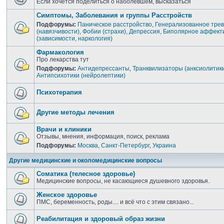
Если хочется поделиться о наболевшем, высказаться
Симптомы, Заболевания и группы Расстройств
Подфорумы:
Паническое расстройство
,
Генерализованное трев
(навязчивости)
,
Фобии (страхи)
,
Депрессия
,
Биполярное аффекти
(зависимости, наркология)
Фармакология
Про лекарства тут
Подфорумы:
Антидепрессанты
,
Транквилизаторы (анксиолитик
Антипсихотики (нейролептики)
Психотерапия
Другие методы лечения
Врачи и клиники
Отзывы, мнения, информация, поиск, реклама
Подфорумы:
Москва
,
Санкт-Петербург
,
Украина
Другие медицинские и околомедицинские вопросы
Соматика (телесное здоровье)
Медицинские вопросы, не касающиеся душевного здоровья.
Женское здоровье
ПМС, беременность, роды.... и всё что с этим связано...
Реабилитация и здоровый образ жизни