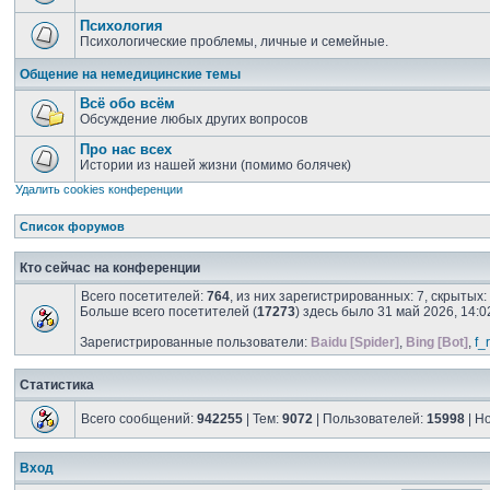
Психология
Психологические проблемы, личные и семейные.
Общение на немедицинские темы
Всё обо всём
Обсуждение любых других вопросов
Про нас всех
Истории из нашей жизни (помимо болячек)
Удалить cookies конференции
Список форумов
Кто сейчас на конференции
Всего посетителей:
764
, из них зарегистрированных: 7, скрытых
Больше всего посетителей (
17273
) здесь было 31 май 2026, 14:0
Зарегистрированные пользователи:
Baidu [Spider]
,
Bing [Bot]
,
f_
Статистика
Всего сообщений:
942255
| Тем:
9072
| Пользователей:
15998
| Н
Вход