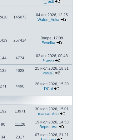
f_rostt
04 авг 2026, 12:25
2410
145073
Waleri_Anka
Вчера, 17:09
1429
257424
Ewo4ka
02 авг 2026, 00:48
144
4774
Чижик
25 июл 2026, 18:31
132
4028
vasja1
28 июл 2026, 15:39
271
4496
DCat
30 июл 2026, 15:01
192
13971
massaraksh
19 июл 2026, 14:53
90
11128
Эвринома
07 июл 2026, 21:21
34
2317
Lannaya